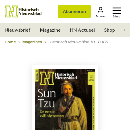
Abonneren
Account
Menu
Nieuwsbrief
Magazine
HN Actueel
Shop
Ge
Home
Magazines
Historisch Nieuwsblad 10 - 2025
Zoek