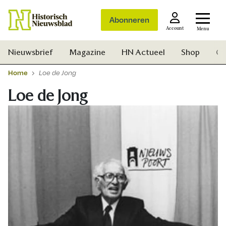
Abonneren
Account
Menu
Nieuwsbrief
Magazine
HN Actueel
Shop
Ge
Home
Loe de Jong
Loe de Jong
Zoek