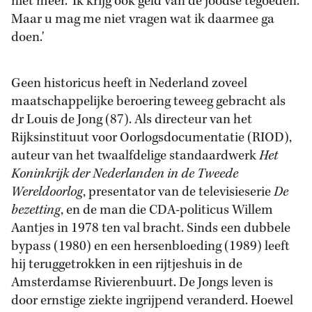
niet meer. 'Ik krijg ook geld van de joodse tegoeden.
Maar u mag me niet vragen wat ik daarmee ga
doen.'
Geen historicus heeft in Nederland zoveel
maatschappelijke beroering teweeg gebracht als
dr Louis de Jong (87). Als directeur van het
Rijksinstituut voor Oorlogsdocumentatie (RIOD),
auteur van het twaalfdelige standaardwerk
Het
Koninkrijk der Nederlanden in de Tweede
Wereldoorlog
, presentator van de televisieserie
De
bezetting
, en de man die CDA-politicus Willem
Aantjes in 1978 ten val bracht. Sinds een dubbele
bypass (1980) en een hersenbloeding (1989) leeft
hij teruggetrokken in een rijtjeshuis in de
Amsterdamse Rivierenbuurt. De Jongs leven is
door ernstige ziekte ingrijpend veranderd. Hoewel