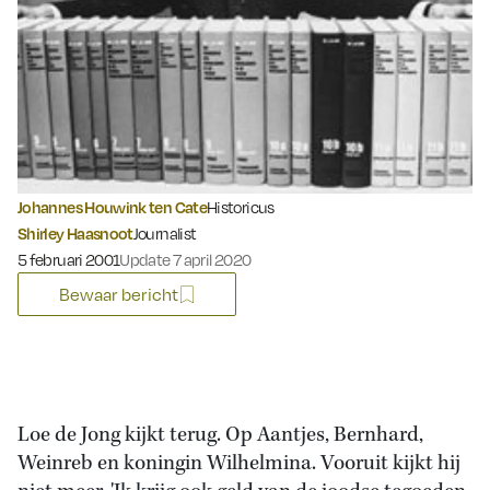
Johannes Houwink ten Cate
Historicus
Shirley Haasnoot
Journalist
Gepubliceerd op:
5 februari 2001
Update 7 april 2020
Bewaar bericht
Loe de Jong kijkt terug. Op Aantjes, Bernhard,
Weinreb en koningin Wilhelmina. Vooruit kijkt hij