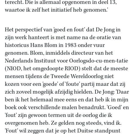
terecht. Die is allemaal opgenomen in deel 13,
waartoe ik zelf het initiatief heb genomen.'
Het perspectief van 'goed en fout' dat De Jong in
zijn werk hanteert is met name na de oratie van
historicus Hans Blom in 1983 onder vuur
genomen. Blom, inmiddels directeur van het
Nederlands Instituut voor Oorlogsdo-cu-men-tatie
(NIOD, het omgedoopte RIOD) stelt dat de meeste
mensen tijdens de Tweede Wereldoorlog niet
kozen voor een 'goede' of 'foute' partij maar dat zij
zich zoveel mogelijk afzijdig hielden. De Jong: 'Daar
ben ik het helemaal mee eens en dat heb ik in mijn
boek ook verschillende malen benadrukt. 'Goed' en
'fout' zijn gewoon termen uit de oorlog die ik
overgenomen heb. Ze gelden nog steeds, vind ik.
'Fout' wil zeggen dat je op het Duitse standpunt