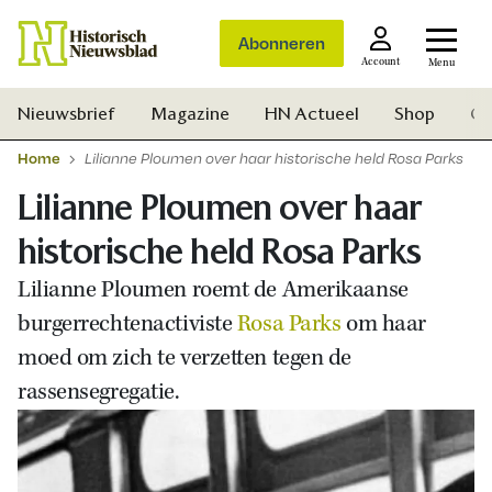
Abonneren
Account
Menu
Nieuwsbrief
Magazine
HN Actueel
Shop
Ge
Home
Lilianne Ploumen over haar historische held Rosa Parks
Lilianne Ploumen over haar
historische held Rosa Parks
Lilianne Ploumen roemt de Amerikaanse
burgerrechtenactiviste
Rosa Parks
om haar
moed om zich te verzetten tegen de
rassensegregatie.
Zoek