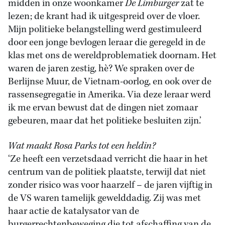
midden in onze woonkamer
De Limburger
zat te
lezen; de krant had ik uitgespreid over de vloer.
Mijn politieke belangstelling werd gestimuleerd
door een jonge bevlogen leraar die geregeld in de
klas met ons de wereldproblematiek doornam. Het
waren de jaren zestig, hè? We spraken over de
Berlijnse Muur, de Vietnam-oorlog, en ook over de
rassensegregatie in Amerika. Via deze leraar werd
ik me ervan bewust dat de dingen niet zomaar
gebeuren, maar dat het politieke besluiten zijn.’
Wat maakt Rosa Parks tot een heldin?
‘Ze heeft een verzetsdaad verricht die haar in het
centrum van de politiek plaatste, terwijl dat niet
zonder risico was voor haarzelf – de jaren vijftig in
de VS waren tamelijk gewelddadig. Zij was met
haar actie de katalysator van de
burgerrechtenbeweging die tot afschaffing van de