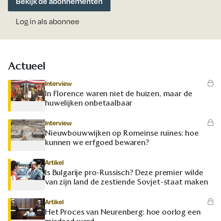
Bekijk de abonnementen
Log in als abonnee
Actueel
Interview
In Florence waren niet de huizen, maar de
huwelijken onbetaalbaar
Interview
Nieuwbouwwijken op Romeinse ruïnes: hoe
kunnen we erfgoed bewaren?
Artikel
Is Bulgarije pro-Russisch? Deze premier wilde
van zijn land de zestiende Sovjet-staat maken
Artikel
Het Proces van Neurenberg: hoe oorlog een