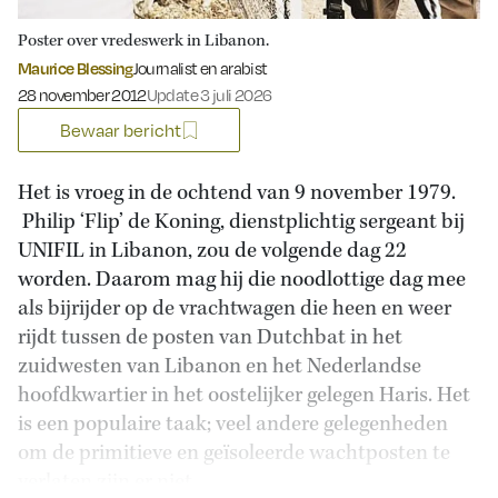
Poster over vredeswerk in Libanon.
Maurice Blessing
Journalist en arabist
Gepubliceerd op:
28 november 2012
Update 3 juli 2026
Bewaar bericht
Het is vroeg in de ochtend van 9 november 1979.
Philip ‘Flip’ de Koning, dienstplichtig sergeant bij
UNIFIL in Libanon, zou de volgende dag 22
worden. Daarom mag hij die noodlottige dag mee
als bijrijder op de vrachtwagen die heen en weer
rijdt tussen de posten van Dutchbat in het
zuidwesten van Libanon en het Nederlandse
hoofdkwartier in het oostelijker gelegen Haris. Het
is een populaire taak; veel andere gelegenheden
om de primitieve en geïsoleerde wachtposten te
verlaten zijn er niet.