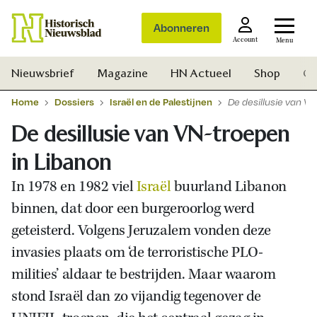
Abonneren
Account
Menu
Nieuwsbrief
Magazine
HN Actueel
Shop
Ge
Home
Dossiers
Israël en de Palestijnen
De desillusie van V
De desillusie van VN-troepen
in Libanon
In 1978 en 1982 viel
Israël
buurland Libanon
binnen, dat door een burgeroorlog werd
geteisterd. Volgens Jeruzalem vonden deze
invasies plaats om ‘de terroristische PLO-
milities’ aldaar te bestrijden. Maar waarom
stond Israël dan zo vijandig tegenover de
Zoek