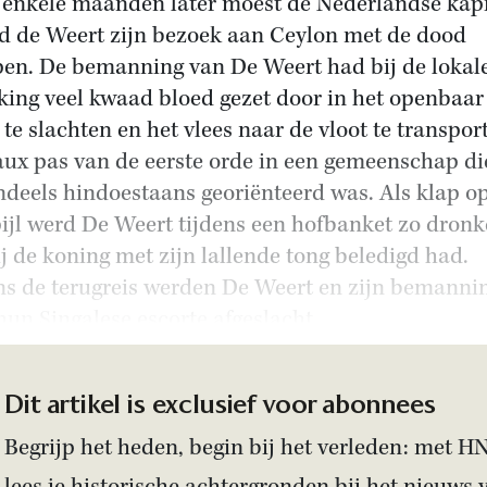
enkele maanden later moest de Nederlandse kapi
d de Weert zijn bezoek aan Ceylon met de dood
en. De bemanning van De Weert had bij de lokal
king veel kwaad bloed gezet door in het openbaar
 te slachten en het vlees naar de vloot te transpor
aux pas van de eerste orde in een gemeenschap di
ndeels hindoestaans georiënteerd was. Als klap o
ijl werd De Weert tijdens een hofbanket zo dron
ij de koning met zijn lallende tong beledigd had.
ns de terugreis werden De Weert en zijn bemanni
hun Singalese escorte afgeslacht.
Dit artikel is exclusief voor abonnees
Begrijp het heden, begin bij het verleden: met H