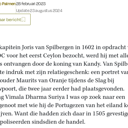
Gepubliceerd op:
ic Palmen
28 februari 2023
Update 23 augustus 2024
ar bericht
kapitein Joris van Spilbergen in 1602 in opdracht
C voor het eerst Ceylon bezocht, werd hij met all
s ontvangen door de koning van Kandy. Van Spil
e indruk met zijn relatiegeschenk: een portret va
ouder Maurits van Oranje tijdens de Slag bij
poort, die twee jaar eerder had plaatsgevonden.
g Vimala Dharma Suriya I was op zoek naar een
enoot met wie hij de Portugezen van het eiland 
ijven. Want die hadden zich daar in 1505 gevestig
oliseerden sindsdien de handel.