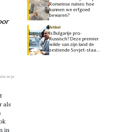
Romeinse ruïnes: hoe
kunnen we erfgoed
bewaren?
oor
Artikel
Is Bulgarije pro-
Russisch? Deze premier
wilde van zijn land de
zestiende Sovjet-staat
maken
tis in je
t
 als
s
ok
n in