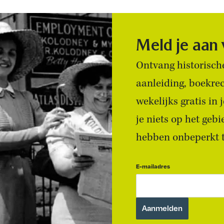
Meld je aan
Ontvang historische
aanleiding, boekre
wekelijks gratis in
je niets op het geb
hebben onbeperkt to
E-mailadres