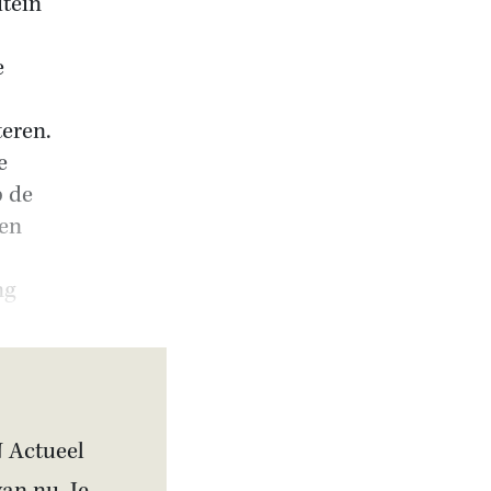
tein
e
teren.
e
p de
ken
ng
N Actueel