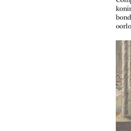
Compa
koni
bond
oorlo