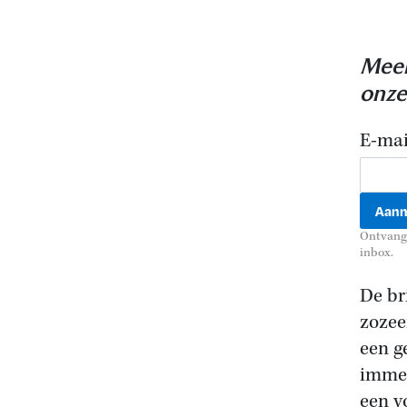
Meer
onze
E-mai
Ontvang 
inbox.
De br
zozee
een g
immer
een v