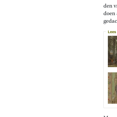
den v
doen 
gedac
Lees