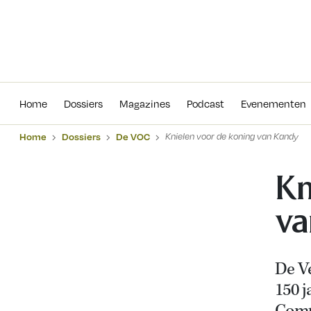
Home
Dossiers
Magazines
Podcas
Home
Dossiers
Magazines
Podcast
Evenementen
Home
Dossiers
De VOC
Knielen voor de koning van Kandy
Kn
va
De V
150 j