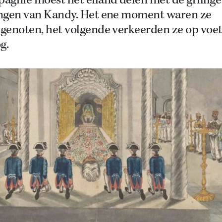
gnie moest het eiland delen met de grillige
ngen van Kandy. Het ene moment waren ze
genoten, het volgende verkeerden ze op voet
g.