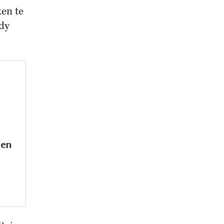
ken te
ndy
len