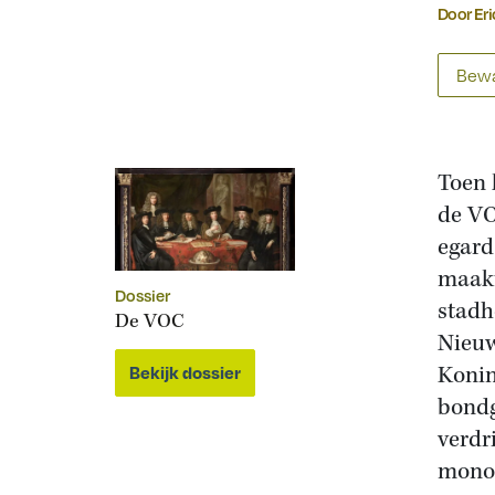
Door Er
Bewa
Toen 
de VO
egard
maakt
Dossier
stadh
De VOC
Nieuw
Konin
Bekijk dossier
bondg
verdr
monop