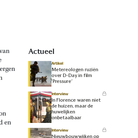
 van
Actueel
e
Artikel
bergen
Metereologen ruziën
over D-Day in film
n
‘Pressure’
Interview
In Florence waren niet
de huizen, maar de
huwelijken
kon
onbetaalbaar
d en
Interview
Nieuwbouwwijken op