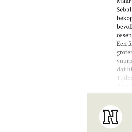
Maar 
Sebal
bekop
bevol
ossen
Een f
grote
vuurp
dat h
Tijde
door 