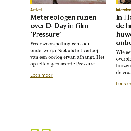
Artikel
Intervie
Metereologen ruziën
In F
over D-Day in film
de h
‘Pressure’
huwe
onbe
Weersvoorspelling een saai
onderwerp? Niet als het verloop
Wie ee
van een oorlog ervan afhangt. Het
overbi
op feiten gebaseerde Pressure
huizen
toont de hoogoplopende ruzie
de vra
Lees meer
tussen geallieerde meteorologen
Renais
Lees m
over de verwachting voor D-Day.
ook la
Bedolven onder tegenstrijdige
doordat
adviezen moet opperbevelhebber
opdrev
Dwight Eisenhower beslissen over
‘bruids
de invasiedatum. Als D-Day een
histor
maand eerder was gepland,
‘Bruid
waren meteorologen het volstrekt
financ