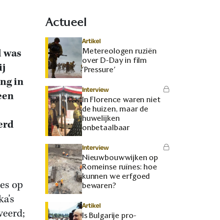
Actueel
Artikel
Metereologen ruziën
l was
over D-Day in film
ij
‘Pressure’
ing in
Interview
een
In Florence waren niet
de huizen, maar de
huwelijken
erd
onbetaalbaar
Interview
Nieuwbouwwijken op
Romeinse ruïnes: hoe
kunnen we erfgoed
jes op
bewaren?
ka's
Artikel
veerd;
Is Bulgarije pro-