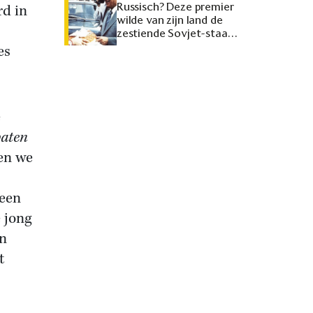
Russisch? Deze premier
rd in
wilde van zijn land de
zestiende Sovjet-staat
maken
es
e
paten
en we
reen
 jong
en
t