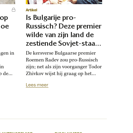
Artikel
 op
Is Bulgarije pro-
hoe
Russisch? Deze premier
d
wilde van zijn land de
zestiende Sovjet-staat
maken
ngen in
De kersverse Bulgaarse premier
Roemen Radev zou pro-Russisch
in
zijn; net als zijn voorganger Todor
p de
Zhivkov wijst hij graag op het
dt
Russische bevrijdingsverhaal van
Lees meer
onwijk
1878. Die vroegere premier was zo
que
loyaal aan het Kremlin, dat hij de
Bulgaarse soevereiniteit inzette in
onderhandelingen met Moskou.
r
Zhivkovs pro-Russische koers
nds
botste met de ideeën van zijn
n.
dochter, die juist...