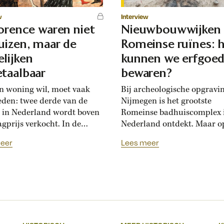
w
Interview
lorence waren niet
Nieuwbouwwijken
uizen, maar de
Romeinse ruïnes: 
lijken
kunnen we erfgoe
taalbaar
bewaren?
n woning wil, moet vaak
Bij archeologische opgravi
eden: twee derde van de
Nijmegen is het grootste
 in Nederland wordt boven
Romeinse badhuiscomplex 
agprijs verkocht. In de
Nederland ontdekt. Maar o
sance hadden Florentijnen
plek van de opgraving wor
eer
Lees meer
st van overbiedingsgekte:
binnenkort een nieuwe wo
 rijke families de prijs
gebouwd. Hoogleraar Moni
en, ontstond er
van den Dries legt uit hoe
schatsinflatie’, vertelt
archeologen en
icus Marlisa den Hartog.
projectontwikkelaars elkaa
sschatten werden een
kunnen helpen om Nederla
iële markt op zich.’ Hoe zag
erfgoed zichtbaar te beware