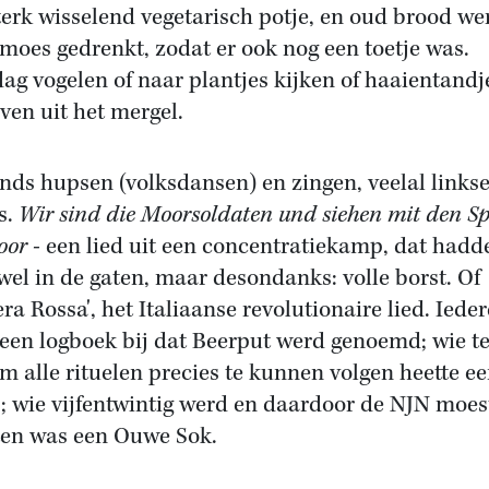
terk wisselend vegetarisch potje, en oud brood we
moes gedrenkt, zodat er ook nog een toetje was.
ag vogelen of naar plantjes kijken of haaientandj
ven uit het mergel.
onds hupsen (volksdansen) en zingen, veelal links
s.
Wir sind die Moorsoldaten und siehen mit den S
oor
- een lied uit een concentratiekamp, dat hadd
wel in de gaten, maar desondanks: volle borst. Of
era Rossa', het Italiaanse revolutionaire lied. Iede
 een logboek bij dat Beerput werd genoemd; wie te
m alle rituelen precies te kunnen volgen heette e
; wie vijfentwintig werd en daardoor de NJN moes
ten was een Ouwe Sok.