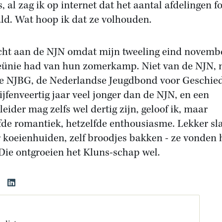
, al zag ik op internet dat het aantal afdelingen fo
ld. Wat hoop ik dat ze volhouden.
cht aan de NJN omdat mijn tweeling eind novemb
eünie had van hun zomerkamp. Niet van de NJN,
e NJBG, de Nederlandse Jeugdbond voor Geschied
ijfenveertig jaar veel jonger dan de NJN, en een
eider mag zelfs wel dertig zijn, geloof ik, maar
fde romantiek, hetzelfde enthousiasme. Lekker sl
 koeienhuiden, zelf broodjes bakken - ze vonden 
 Die ontgroeien het Kluns-schap wel.