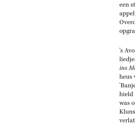
een s
appel
Overd
opgra
's Av
liedje
ins M
heus 
'Banj
hield
was o
Kluns
verla