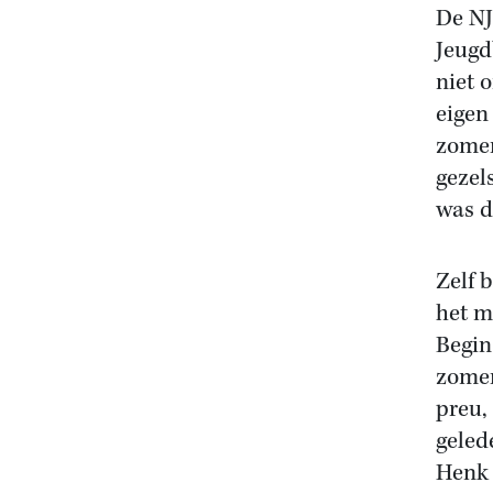
De NJ
Jeugd
niet 
eigen 
zomer
gezel
was d
Zelf 
het m
Begin
zomer
preu,
geled
Henk 