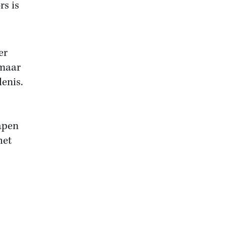
rs is
er
 maar
enis.
apen
het