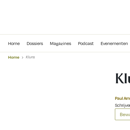
Home
Dossiers
Magazines
Podcas
Home
Dossiers
Magazines
Podcast
Evenementen
Home
Kluns
Kl
Paul Ar
Schrijver
Bewa