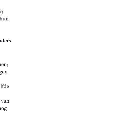
ij
 hun
nders
men;
gen.
lfde
 van
nog