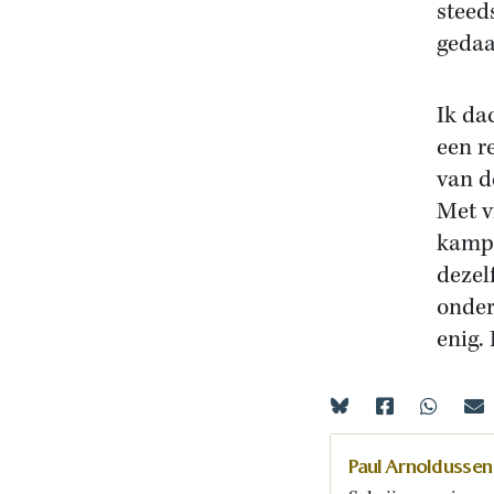
steeds
gedaa
Ik da
een r
van d
Met v
kampl
dezel
onder
enig.
Paul Arnoldussen