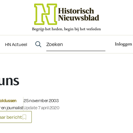
Begrijp het heden, begin bij het verleden
Abonneren
t
Evenementen
HN Actueel
Inloggen
HN Actueel
uns
Gepubliceerd op:
noldussen
25 november 2003
 en journalist
Update 7 april 2020
ar bericht