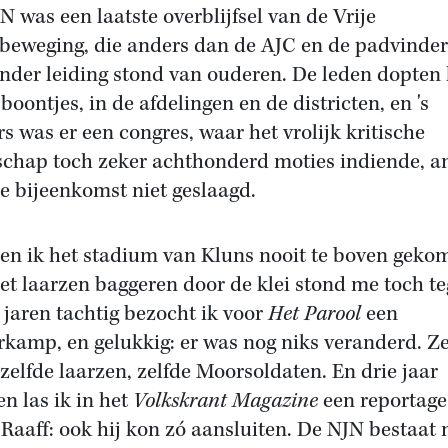
N was een laatste overblijfsel van de Vrije
beweging, die anders dan de AJC en de padvinder
onder leiding stond van ouderen. De leden dopten
boontjes, in de afdelingen en de districten, en 's
s was er een congres, waar het vrolijk kritische
schap toch zeker achthonderd moties indiende, a
e bijeenkomst niet geslaagd.
ben ik het stadium van Kluns nooit te boven geko
et laarzen baggeren door de klei stond me toch te
 jaren tachtig bezocht ik voor
Het Parool
een
kamp, en gelukkig: er was nog niks veranderd. Ze
 zelfde laarzen, zelfde Moorsoldaten. En drie jaar
en las ik in het
Volkskrant Magazine
een reportage
Raaff: ook hij kon zó aansluiten. De NJN bestaat 