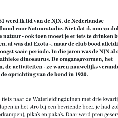
61 werd ik lid van de NJN, de Nederlandse
bond voor Natuurstudie. Niet dat ik nou zo do
e natuur - ook toen moest je er iets te drinken b
n, al was dat Exota -, maar de club bood afleid
oogst saaie periode. In die jaren was de NJN al 
athieke dinosaurus. De omgansgvormen, het
n, de activiteiten - ze waren nauwelijks verand
 de oprichting van de bond in 1920.
 fiets naar de Waterleidingduinen met drie kwart
slapen in het stro bij een bevriende boer, je had zo
rkampen), pika's en paka's. Daar werd preu geser