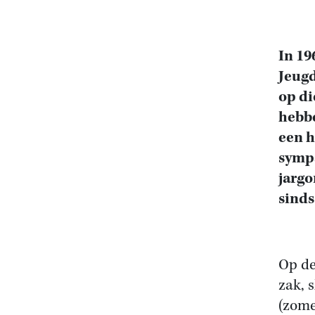
In 19
Jeugd
op di
hebbe
een h
symp
jargo
sinds
Op de
zak, 
(zome