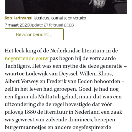
Rob Hartmans
Historicus, journalist en vertaler
Gepubliceerd op:
7 maart 2026
Update 27 februari 2026
Bewaar bericht
Het leek lang of de Nederlandse literatuur in de
negentiende eeuw
pas begon bij de vermaarde
Tachtigers. Het was een mythe die deze generatie –
waartoe Lodewijk van Deyssel, Willem Kloos,
Albert Verwey en Frederik van Eeden behoorden –
zelf in het leven had geroepen. Goed, je had nog
een figuur als Multatuli gehad, maar dat was een
uitzondering die de regel bevestigde dat vóór
pakweg 1880 de literatuur in Nederland een zaak
was geweest van zalvende dominees, benepen
burgermannetjes en andere ongeïnspireerde