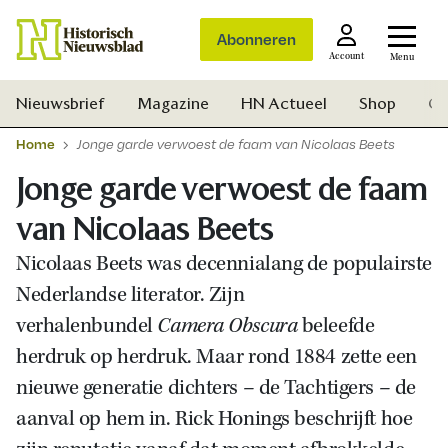
Abonneren
Account
Menu
Nieuwsbrief
Magazine
HN Actueel
Shop
Ge
Home
Jonge garde verwoest de faam van Nicolaas Beets
Jonge garde verwoest de faam
van Nicolaas Beets
Nicolaas Beets was decennialang de populairste
Nederlandse literator. Zijn
verhalenbundel
Camera Obscura
beleefde
herdruk op herdruk. Maar rond 1884 zette een
nieuwe generatie dichters – de Tachtigers – de
aanval op hem in. Rick Honings beschrijft hoe
Zoek