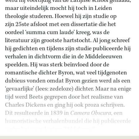
werd hij voortijdig van de Latijnse school gehaald,
maar uiteindelijk mocht hij toch in Leiden
theologie studeren. Hoewel hij zijn studie op
zijn 25ste afsloot met een dissertatie die het
oordeel ‘summa cum laude’ kreeg, was de
literatuur zijn grootste hartstocht. Al jong schreef
hij gedichten en tijdens zijn studie publiceerde hij
verhalen in dichtvorm die in de Middeleeuwen
speelden. Hij was sterk beïnvloed door de
romantische dichter Byron, wat veel tijdgenoten
dubieus vonden omdat Byron gezien werd als een
‘gevaarlijke’ (lees: zedeloze) dichter. Maar na enige
tijd werd Beets gegrepen door het realisme van
Charles Dickens en ging hij ook proza schrijven.
Dit resulteerde in 1839 in
Camera Obscura
, een
humoristische verhalenbundel die hij publiceerde
onder het pseudoniem ‘Hildebrand’.