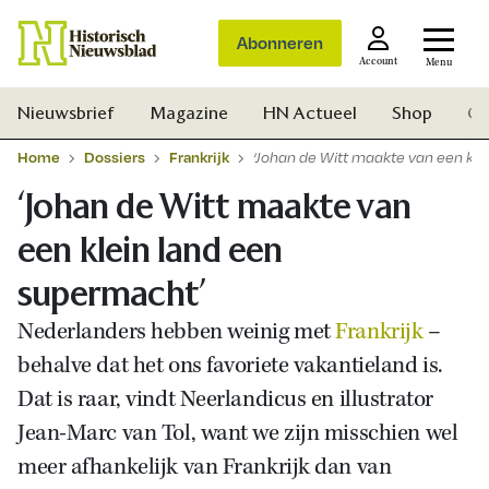
Abonneren
Account
Menu
Nieuwsbrief
Magazine
HN Actueel
Shop
Ge
Home
Dossiers
Frankrijk
‘Johan de Witt maakte van een kle
‘Johan de Witt maakte van
een klein land een
supermacht’
Nederlanders hebben weinig met
Frankrijk
–
behalve dat het ons favoriete vakantieland is.
Dat is raar, vindt Neerlandicus en illustrator
Jean-Marc van Tol, want we zijn misschien wel
meer afhankelijk van Frankrijk dan van
Zoek