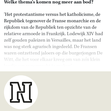
Welke thema’s komen nog meer aan bod?
‘Het protestantisme versus het katholicisme, de
Republiek tegenover de Franse monarchie en de
rijkdom van de Republiek ten opzichte van de
relatieve armoede in Frankrijk. Lodewijk XIV had
zelf gouden paleizen in Versailles, maar het land
was nog sterk agrarisch ingedeeld. De Fransen
waren ontzettend jaloers op die burgerjongen De
Witt, die het voor elkaar kreeg om van zo’n klein
landje een supermacht te maken.’