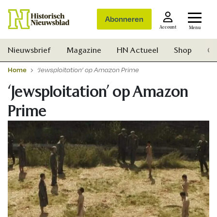
Abonneren
Account
Menu
Nieuwsbrief
Magazine
HN Actueel
Shop
Ge
Home
‘Jewsploitation’ op Amazon Prime
‘Jewsploitation’ op Amazon
Prime
Zoek