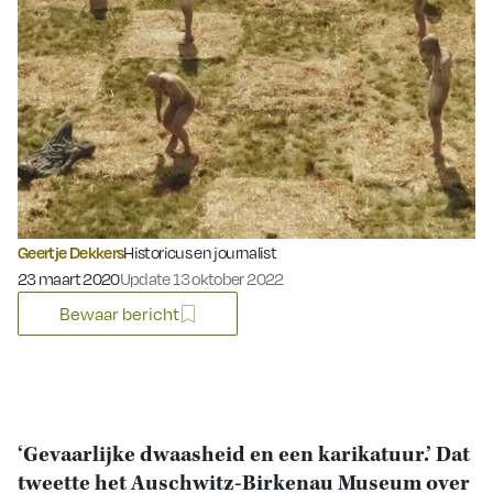
Geertje Dekkers
Historicus en journalist
Gepubliceerd op:
23 maart 2020
Update 13 oktober 2022
Bewaar bericht
‘Gevaarlijke dwaasheid en een karikatuur.’ Dat
tweette het Auschwitz-Birkenau Museum over