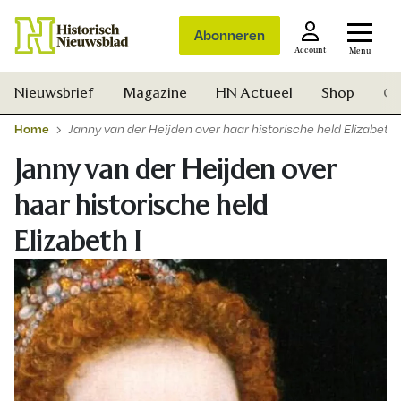
Abonneren
Account
Menu
Nieuwsbrief
Magazine
HN Actueel
Shop
Ge
Home
Janny van der Heijden over haar historische held Elizabeth I
Janny van der Heijden over
haar historische held
Elizabeth I
Zoek