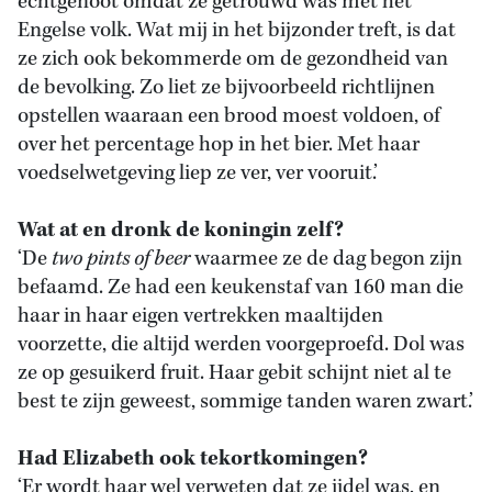
echtgenoot omdat ze getrouwd was met het
Engelse volk. Wat mij in het bijzonder treft, is dat
ze zich ook bekommerde om de gezondheid van
de bevolking. Zo liet ze bijvoorbeeld richtlijnen
opstellen waaraan een brood moest voldoen, of
over het percentage hop in het bier. Met haar
voedselwetgeving liep ze ver, ver vooruit.’
Wat at en dronk de koningin zelf?
‘De
two pints of beer
waarmee ze de dag begon zijn
befaamd. Ze had een keukenstaf van 160 man die
haar in haar eigen vertrekken maaltijden
voorzette, die altijd werden voorgeproefd. Dol was
ze op gesuikerd fruit. Haar gebit schijnt niet al te
best te zijn geweest, sommige tanden waren zwart.’
Had Elizabeth ook tekortkomingen?
‘Er wordt haar wel verweten dat ze ijdel was, en