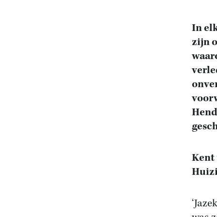
In el
zijn 
waaro
verle
onve
voorw
Hendr
gesch
Kent 
Huiz
‘Jaze