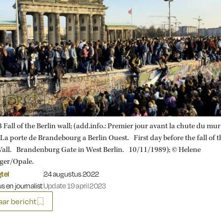
Fall of the Berlin wall; (add.info.: Premier jour avant la chute du mur
La porte de Brandebourg a Berlin Ouest. First day before the fall of t
Wall. Brandenburg Gate in West Berlin. 10/11/1989); © Helene
ger/Opale.
Gepubliceerd op:
gtel
24 augustus 2022
s en journalist
Update 19 april 2023
ar bericht