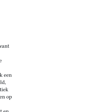
want
e
k een
ld,
tiek
ken op
t en