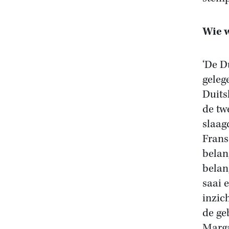
Wie w
‘De D
geleg
Duits
de tw
slaag
Frans
belan
belan
saai e
inzic
de ge
Marga