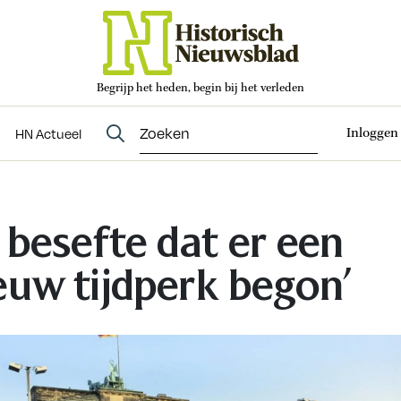
Begrijp het heden, begin bij het verleden
Abonneren
t
Evenementen
HN Actueel
Inloggen
HN Actueel
k besefte dat er een
euw tijdperk begon’