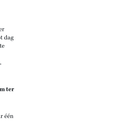
er
ot dag
te
,
m ter
ar één