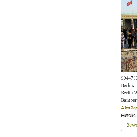
5944753 
Berlin. 
Berlin 
Bamber
Alies Pe
Historicu
Bewa