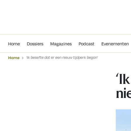
Home
Dossiers
Magazines
Podcas
Home
Dossiers
Magazines
Podcast
Evenementen
Home
‘Ik besefte dat er een nieuw tijdperk begon’
‘I
ni