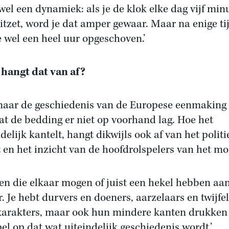
wel een dynamiek: als je de klok elke dag vijf min
itzet, word je dat amper gewaar. Maar na enige ti
e wel een heel uur opgeschoven.’
hangt dat van af?
naar de geschiedenis van de Europese eenmaking k
dat de bedding er niet op voorhand lag. Hoe het
delijk kantelt, hangt dikwijls ook af van het polit
t en het inzicht van de hoofdrolspelers van het m
n die elkaar mogen of juist een hekel hebben aa
r. Je hebt durvers en doeners, aarzelaars en twijfe
arakters, maar ook hun mindere kanten drukken
el op dat wat uiteindelijk geschiedenis wordt.’