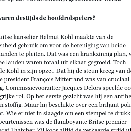
aren destijds de hoofdrolspelers?
uitse kanselier Helmut Kohl maakte van de
enheid gebruik om voor de hereniging van beide
landen te pleiten. Dat was een krankzinnig plan, 
ee landen waren totaal uit elkaar gegroeid. Toch
de Kohl in zijn opzet. Dat hij de steun kreeg van d
e president François Mitterrand was van cruciaal
g. Commissievoorzitter Jacques Delors speelde oo
grijke rol. Op het eerste gezicht was hij een antihe
n stoffig. Maar hij beschikte over een briljant poli
ht. Wie er niet in slaagde om een stempel te druk
beurtenissen was de flamboyante Britse premier
ret Thatcher. Zij koos altijd de verkeerde strijd ui