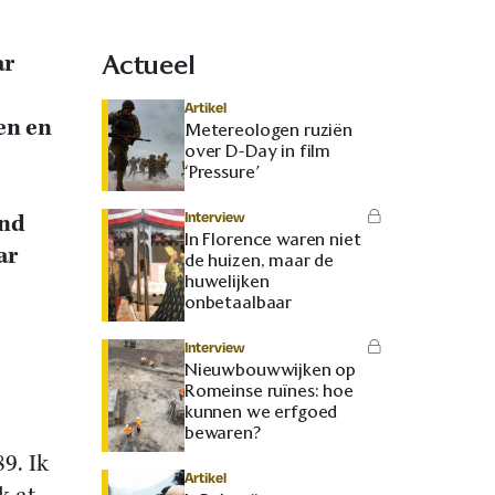
ar
Actueel
Artikel
en en
Metereologen ruziën
over D-Day in film
‘Pressure’
Interview
and
In Florence waren niet
ar
de huizen, maar de
huwelijken
onbetaalbaar
Interview
Nieuwbouwwijken op
Romeinse ruïnes: hoe
kunnen we erfgoed
bewaren?
9. Ik
Artikel