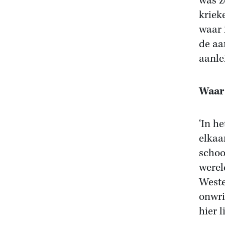
was z
kriek
waar 
de aa
aanle
Waar 
‘In h
elkaa
schoo
werel
Weste
onwrik
hier l