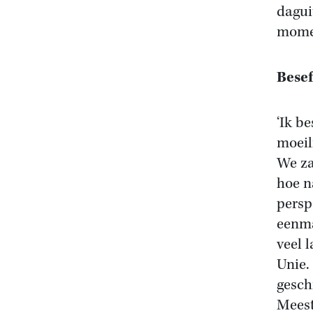
dagui
momen
Besef
‘Ik b
moeil
We za
hoe n
persp
eenma
veel 
Unie.
gesch
Meest