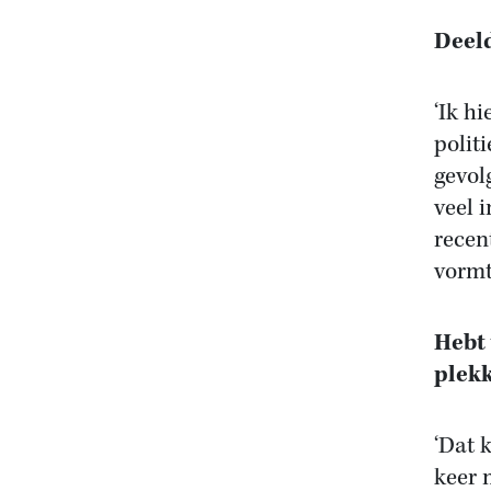
Deeld
‘Ik hi
polit
gevol
veel 
recen
vormt
Hebt 
plekk
‘Dat 
keer 