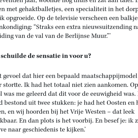
eventien jaar, woonde nog thuis en zat aan tafel. I
en met gehaktballetjes, een specialiteit in het dor
ik opgroeide. Op de televisie verscheen een balkj
nkondiging: “Straks een extra nieuwsuitzending n
iding van de val van de Berlijnse Muur.”’
schuilde de sensatie in voor u?
et gevoel dat hier een bepaald maatschappijmodel
r stortte. Ik had het totaal niet zien aankomen. O
l was me geleerd dat dit voor de eeuwigheid was.
d bestond uit twee stukken: je had het Oosten en 
n, en wij hoorden bij het Vrije Westen – dat leek
baar. En dan plots is het voorbij. En besef je: ik z
ive naar geschiedenis te kijken.’