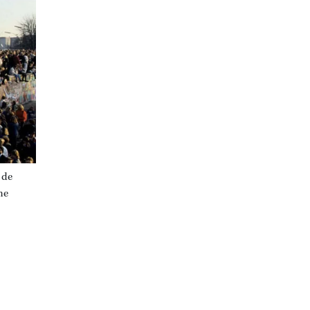
 de
he