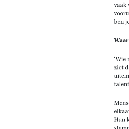
vaak 
vooru
ben j
Waar 
‘Wie 
ziet 
uitein
talen
Mense
elkaa
Hun k
stemp