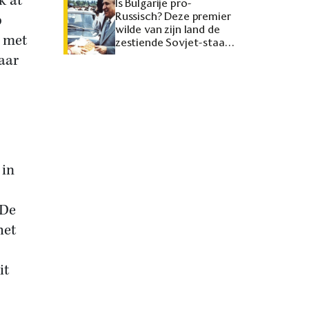
k at
Is Bulgarije pro-
Russisch? Deze premier
p
wilde van zijn land de
e met
zestiende Sovjet-staat
maken
aar
 in
p
 De
het
it