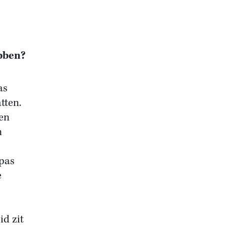
ebben?
as
tten.
gen
n
 pas
e
id zit