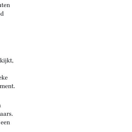
uten
jd
ijkt,
ieke
oment.
n
laars.
 een