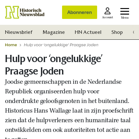
Abonneren
Account
Menu
Nieuwsbrief
Magazine
HN Actueel
Shop
Ge
Home
Hulp voor ‘ongelukkige’ Praagse Joden
Hulp voor ‘ongelukkige’
Praagse Joden
Joodse gemeenschappen in de Nederlandse
Republiek organiseerden hulp voor
onderdrukte geloofsgenoten in het buitenland.
Historicus Hans Wallage laat in zijn proefschrift
zien dat de hulpverleners een humanitaire taal
ontwikkelden om ook autoriteiten tot actie aan
Zoek