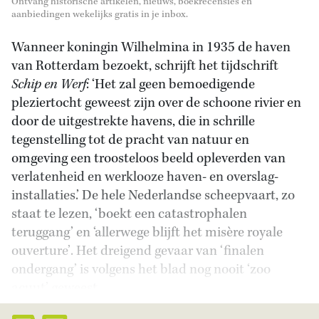
Ontvang historische artikelen, nieuws, boekrecensies en
aanbiedingen wekelijks gratis in je inbox.
Wanneer koningin Wilhelmina in 1935 de haven
van Rotterdam bezoekt, schrijft het tijdschrift
Schip en Werf
: ‘Het zal geen bemoedigende
pleziertocht geweest zijn over de schoone rivier en
door de uitgestrekte havens, die in schrille
tegenstelling tot de pracht van natuur en
omgeving een troosteloos beeld opleverden van
verlatenheid en werklooze haven- en overslag-
installaties.’ De hele Nederlandse scheepvaart, zo
staat te lezen, ‘boekt een catastrophalen
teruggang’ en ‘allerwege blijft het misère royale
ouverture’. Het dreigend gevaar van ‘finalen
ondergang’ is volgens het blad nog nooit ‘zoo
acuut’ geweest.