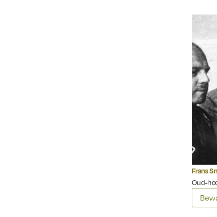
Frans S
Oud-hoo
Bewa