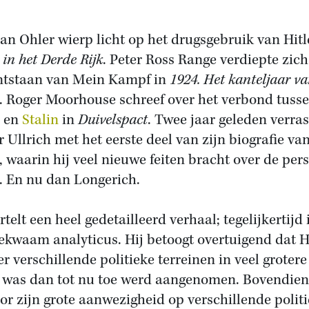
n Ohler wierp licht op het drugsgebruik van Hitl
 in het Derde Rijk
. Peter Ross Range verdiepte zich
ntstaan van Mein Kampf in
1924. Het kanteljaar v
. Roger Moorhouse schreef over het verbond tuss
r en
Stalin
in
Duivelspact
. Twee jaar geleden verras
r Ullrich met het eerste deel van zijn biografie va
r, waarin hij veel nieuwe feiten bracht over de per
r. En nu dan Longerich.
rtelt een heel gedetailleerd verhaal; tegelijkertijd i
ekwaam analyticus. Hij betoogt overtuigend dat H
er verschillende politieke terreinen in veel groter
f was dan tot nu toe werd aangenomen. Bovendie
oor zijn grote aanwezigheid op verschillende polit