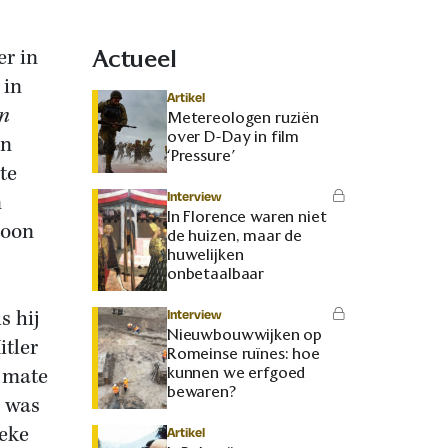
er in
Actueel
 in
Artikel
an
Metereologen ruziën
over D-Day in film
en
‘Pressure’
te
Interview
n
In Florence waren niet
soon
de huizen, maar de
huwelijken
onbetaalbaar
s hij
Interview
Nieuwbouwwijken op
itler
Romeinse ruïnes: hoe
e mate
kunnen we erfgoed
bewaren?
n was
ieke
Artikel