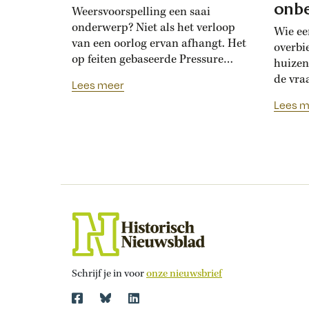
onbe
Weersvoorspelling een saai
onderwerp? Niet als het verloop
Wie ee
van een oorlog ervan afhangt. Het
overbi
op feiten gebaseerde Pressure
huizen
toont de hoogoplopende ruzie
de vra
Lees meer
tussen geallieerde meteorologen
Renais
Lees m
over de verwachting voor D-Day.
ook la
Bedolven onder tegenstrijdige
doordat
adviezen moet opperbevelhebber
opdrev
Dwight Eisenhower beslissen over
‘bruids
de invasiedatum. Als D-Day een
histor
maand eerder was gepland,
‘Bruid
waren meteorologen het volstrekt
financ
met elkaar...
de vij
huweli
Schrijf je in voor
onze nieuwsbrief