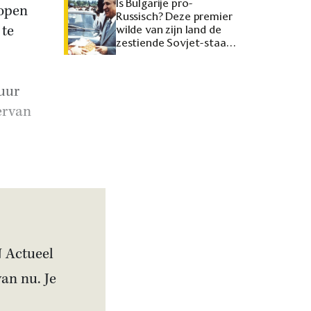
Is Bulgarije pro-
lopen
Russisch? Deze premier
 te
wilde van zijn land de
zestiende Sovjet-staat
maken
tuur
ervan
N Actueel
van nu. Je