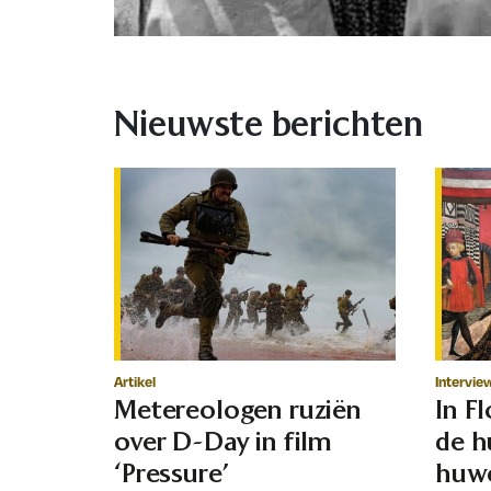
Nieuwste berichten
Artikel
Intervie
Metereologen ruziën
In F
over D-Day in film
de h
‘Pressure’
huwe