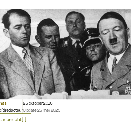
Gepubliceerd op:
mits
25 oktober 2016
fdredacteur
Update 25 mei 2023
ar bericht