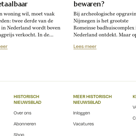
taalbaar
bewaren?
n woning wil, moet vaak
Bij archeologische opgravi
eden: twee derde van de
Nijmegen is het grootste
 in Nederland wordt boven
Romeinse badhuiscomplex 
agprijs verkocht. In de
Nederland ontdekt. Maar o
sance hadden Florentijnen
plek van de opgraving wor
eer
Lees meer
st van overbiedingsgekte:
binnenkort een nieuwe wo
 rijke families de prijs
gebouwd. Hoogleraar Moni
en, ontstond er
van den Dries legt uit hoe
schatsinflatie’, vertelt
archeologen en
icus Marlisa den Hartog.
projectontwikkelaars elkaa
sschatten werden een
kunnen helpen om Nederla
iële markt op zich.’ Hoe zag
erfgoed zichtbaar te beware
HISTORISCH
MEER HISTORISCH
K
ftiende-eeuwse Italiaanse
Over een paar jaar staat he
NIEUWSBLAD
NIEUWSBLAD
jksmarkt...
Nijmeegse Waalfront vol...
V
Over ons
Inloggen
C
Abonneren
Vacatures
Shop