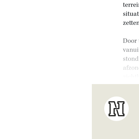
terre
situa
zetten
Door 
vanui
stond
afzon
zicht