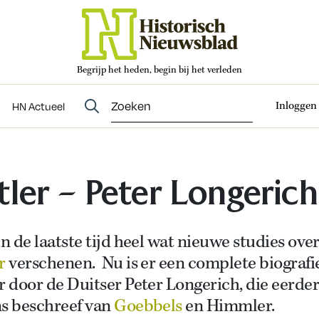
Begrijp het heden, begin bij het verleden
Abonneren
t
Evenementen
HN Actueel
Inloggen
HN Actueel
tler – Peter Longerich
jn de laatste tijd heel wat nieuwe studies ove
er
verschenen. Nu is er een complete biografi
r door de Duitser Peter Longerich, die eerder
ns beschreef van
Goebbels
en Himmler.