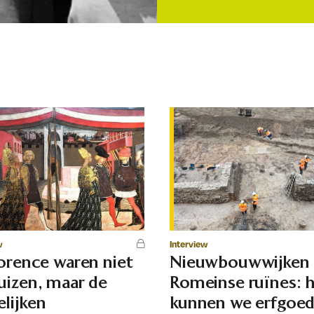
w
Interview
lorence waren niet
Nieuwbouwwijken
uizen, maar de
Romeinse ruïnes: 
lijken
kunnen we erfgoe