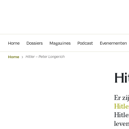
Home
Dossiers
Magazines
Podcas
Home
Dossiers
Magazines
Podcast
Evenementen
Home
Hitler – Peter Longerich
Hi
Er zi
Hitl
Hitle
leve