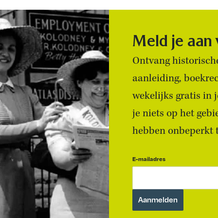
Meld je aan
Ontvang historische
aanleiding, boekre
wekelijks gratis in
je niets op het geb
hebben onbeperkt to
E-mailadres