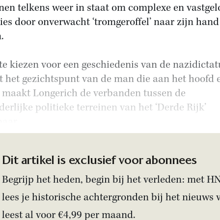
inen telkens weer in staat om complexe en vastge
ties door onverwacht ‘tromgeroffel’ naar zijn hand
.
te kiezen voor een geschiedenis van de nazidicta
t het gezichtspunt van de man die aan het hoofd 
 maakt Longerich de verbanden tussen de
derlijke politieke terreinen van het ‘Derde Rijk’
baar.
Dit artikel is exclusief voor abonnees
Begrijp het heden, begin bij het verleden: met H
lees je historische achtergronden bij het nieuws 
leest al voor €4,99 per maand.