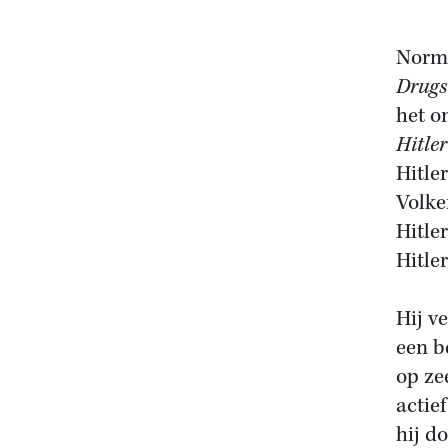
Norma
Drugs
het o
Hitler
Hitle
Volke
Hitle
Hitle
Hij ve
een b
op ze
actie
hij d