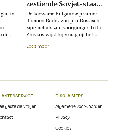
zestiende Sovjet-staat
maken
ngen in
De kersverse Bulgaarse premier
Roemen Radev zou pro-Russisch
in
zijn; net als zijn voorganger Todor
p de
Zhivkov wijst hij graag op het
dt
Russische bevrijdingsverhaal van
Lees meer
onwijk
1878. Die vroegere premier was zo
que
loyaal aan het Kremlin, dat hij de
Bulgaarse soevereiniteit inzette in
onderhandelingen met Moskou.
r
Zhivkovs pro-Russische koers
nds
botste met de ideeën van zijn
n.
dochter, die juist...
LANTENSERVICE
DISCLAIMERS
t
eelgestelde vragen
Algemene voorwaarden
ontact
Privacy
Cookies