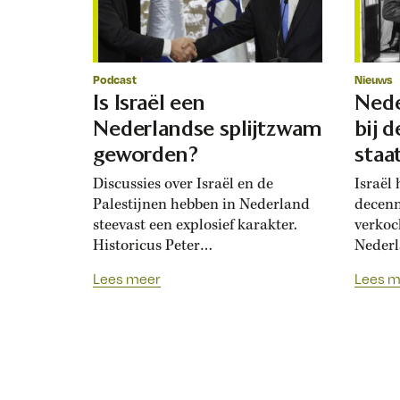
Podcast
Nieuws
Is Israël een
Nede
Nederlandse splijtzwam
bij 
geworden?
staa
Discussies over Israël en de
Israël
Palestijnen hebben in Nederland
decenn
steevast een explosief karakter.
verkoc
Historicus Peter
Nederl
Malcontent noemde de relatie van
daarbij
Lees meer
Lees m
ons land met Israël ooit een open
raken 
zenuw. Inmiddels vraagt hij zich
illegal
af of het een splijtzwam in de
gebied
polder is geworden, vertelt hij in
van de
de Historische BoekenCast. Of
Eikele
luister deze aflevering op Spotify.
Een vr