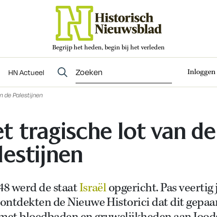
Begrijp het heden, begin bij het verleden
Abonneren
t
Evenementen
HN Actueel
Inloggen
HN Actueel
n de Palestijnen
t tragische lot van de
lestijnen
48 werd de staat
Israël
opgericht. Pas veertig 
 ontdekten de Nieuwe Historici dat dit gepaa