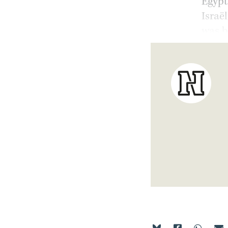
Egypt
Israë
was b