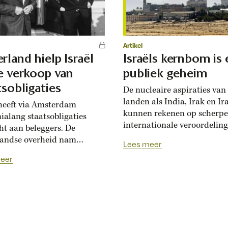
Artikel
rland hielp Israël
Israëls kernbom is
de verkoop van
publiek geheim
tsobligaties
De nucleaire aspiraties van
landen als India, Irak en Ir
 heeft via Amsterdam
kunnen rekenen op scherpe
ialang staatsobligaties
internationale veroordelin
ht aan beleggers. De
Israël komt weg met een ei
andse overheid nam
Lees meer
atoomprogramma door het s
 het risico betrokken te
eer
houden. En de Amerikanen
bij de financiering van de
accepteren dat. In juni 202
e bezetting van Palestijnse
voerden de Israëlische luc
en. Dit blijkt uit onderzoek
en ’s lands geheime dienst
 journalisten Siem
‘operatie Rijzende Leeuw’ u
nboom en Casper Rouffaer.
honderden aanvallen werd..
ijstaand, wit woonhuis aan