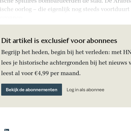
ische Spitfires bombardeerden de stad. De Arabi
lische oorlog – die eigenlijk nog steeds voortduurt
egonnen.
Dit artikel is exclusief voor abonnees
Begrijp het heden, begin bij het verleden: met H
lees je historische achtergronden bij het nieuws 
leest al voor €4,99 per maand.
Bekijk de abonnementen
Log in als abonnee