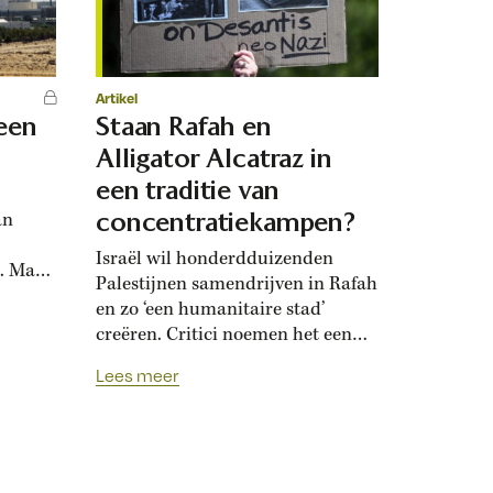
Artikel
 een
Staan Rafah en
Alligator Alcatraz in
een traditie van
concentratiekampen?
an
Israël wil honderdduizenden
g. Maar
Palestijnen samendrijven in Rafah
gen
en zo ‘een humanitaire stad’
til te
creëren. Critici noemen het een
‘concentratiekamp’ – tot
5
Lees meer
verontwaardiging van Israël. Het
htmacht
vindt dat deze term verwijst naar
 Mossad
de nazi’s en de Holocaust. Maar
it. Met
dat klopt niet: de eerste
.
concentratiekampen ontstonden