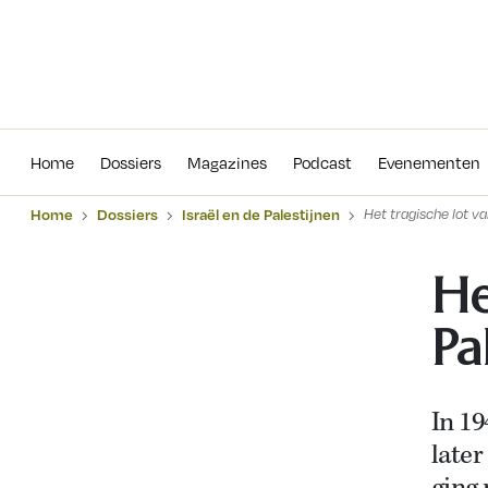
Home
Dossiers
Magazines
Podcas
Home
Dossiers
Magazines
Podcast
Evenementen
Home
Dossiers
Israël en de Palestijnen
Het tragische lot va
He
Pa
In 19
later