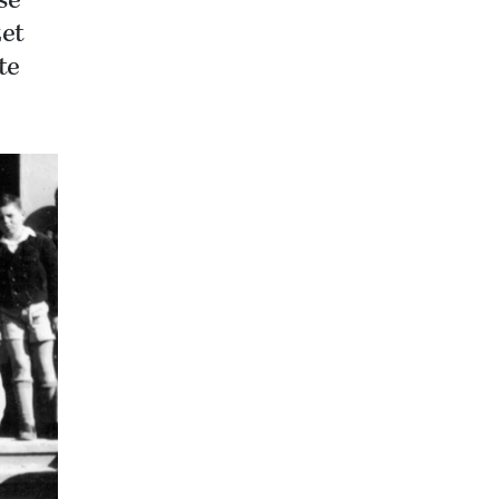
se
zet
te