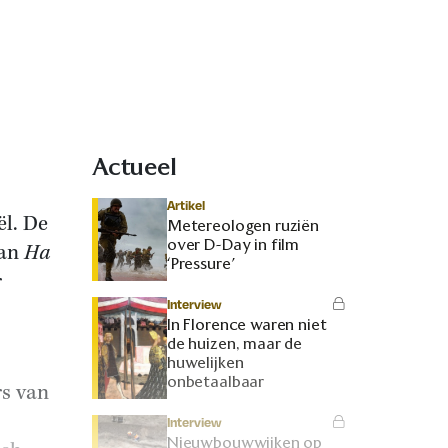
Actueel
Artikel
ël. De
Metereologen ruziën
over D-Day in film
aan
Ha
‘Pressure’
r
Interview
In Florence waren niet
de huizen, maar de
huwelijken
onbetaalbaar
rs van
Interview
Nieuwbouwwijken op