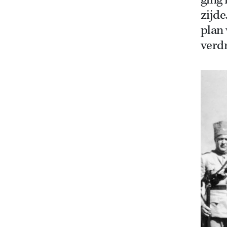
ging
zijde
plan 
verdr