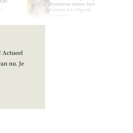
sch-
Romeinse ruïnes: hoe
 –
kunnen we erfgoed
bewaren?
Artikel
Is Bulgarije pro-
Russisch? Deze premier
wilde van zijn land de
zestiende Sovjet-staat
N Actueel
maken
van nu. Je