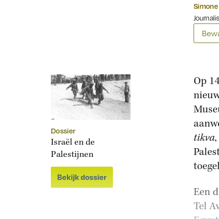
Simone 
Journalis
Bewa
Op 14
nieuw
Museu
aanwe
Dossier
tikva
,
Israël en de
Pales
Palestijnen
toege
Bekijk dossier
Een d
Tel A