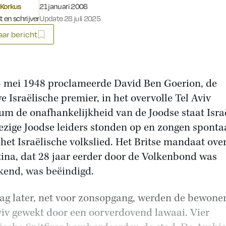
Gepubliceerd op:
Korkus
21 januari 2008
t en schrijver
Update 28 juli 2025
ar bericht
 mei 1948 proclameerde David Ben Goerion, de
e Israëlische premier, in het overvolle Tel Aviv
m de onafhankelijkheid van de Joodse staat Isra
zige Joodse leiders stonden op en zongen spont
 het Israëlische volkslied. Het Britse mandaat ove
tina, dat 28 jaar eerder door de Volkenbond was
kend, was beëindigd.
ag later, net voor zonsopgang, werden de bewone
viv gewekt door een oorverdovend lawaai. Vier