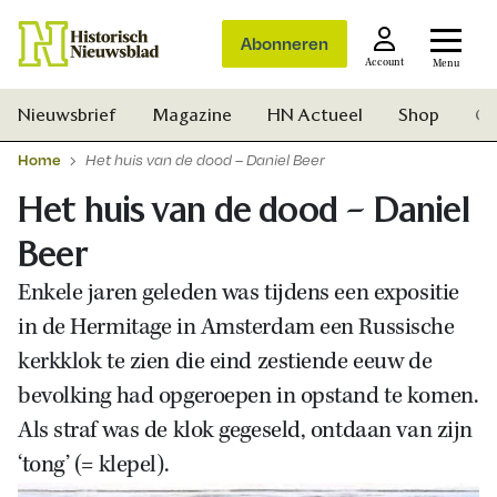
Abonneren
Account
Menu
Nieuwsbrief
Magazine
HN Actueel
Shop
Ge
Home
Het huis van de dood – Daniel Beer
Het huis van de dood – Daniel
Beer
Enkele jaren geleden was tijdens een expositie
in de Hermitage in Amsterdam een Russische
kerkklok te zien die eind zestiende eeuw de
bevolking had opgeroepen in opstand te komen.
Als straf was de klok gegeseld, ontdaan van zijn
‘tong’ (= klepel).
Zoek