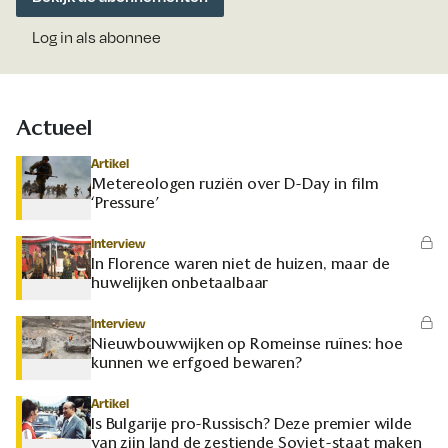
Log in als abonnee
Actueel
Artikel
Metereologen ruziën over D-Day in film
‘Pressure’
Interview
In Florence waren niet de huizen, maar de
huwelijken onbetaalbaar
Interview
Nieuwbouwwijken op Romeinse ruïnes: hoe
kunnen we erfgoed bewaren?
Artikel
Is Bulgarije pro-Russisch? Deze premier wilde
van zijn land de zestiende Sovjet-staat maken