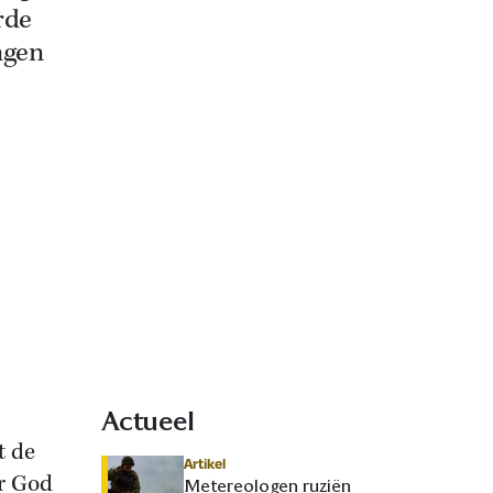
rde
ingen
Actueel
t de
Artikel
or God
Metereologen ruziën