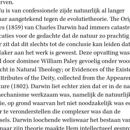
rven.
 van confessionele zijde natuurlijk al langer
ar aangetekend tegen de evolutietheorie. The Ori
es (1859) van Charles Darwin had immers catastr
caties voor de gedachte dat de natuur zo prachtig
 zit dat dit slechts tot de conclusie kan leiden dat
aker aan het werk is geweest. Deze opvatting was
l door dominee William Paley gevoelig onder wo
cht in Natural Theology; or Evidences of the Exis
ttributes of the Deity, collected from the Appeare
ture (1802). Darwin liet echter zien dat er in de n
echanisme werkzaam was, namelijk de natuurlij
tie, op grond waarvan het niet noodzakelijk was e
 te veronderstellen die complexer was dan de
els. Darwin loochende weliswaar het bestaan va
 maar zijn theorie maakte Hem intellectueel gespr