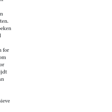
en
ten.
oeken
d
 for
 om
or
ijdt
an
sieve