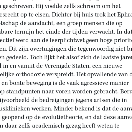
 geschreven. Hij voelde zelfs schroom om het
rsrecht op te eisen. Dichter bij huis trok het Eph
tschap de aandacht, een groep mensen die op
nbare termijn het einde der tijden verwacht. In da
ectief werd aan de leerplichtwet geen hoge priorit
en. Dit zijn overtuigingen die tegenwoordig niet b
n gedeeld. Toch lijkt het alsof zich de laatste jare
l in en vanuit de Verenigde Staten, een nieuwe
telijke orthodoxie verspreidt. Het opvallende van 
 en bonte beweging is de vaak agressieve manier
p standpunten naar voren worden gebracht. Ber
bijvoorbeeld de bedreigingen jegens artsen die in
usklinieken werken. Minder bekend is dat de aan
s geopend op de evolutietheorie, en dat deze aanv
en daar zelfs academisch gezag heeft weten te