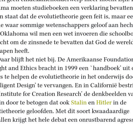
ma moeten studieboeken een verklaring bevatten
n staat dat de evolutietheorie geen feit is, maar e
ie waar sommige wetenschappers geloof aan hech
 Oklahoma wil men een wet invoeren die schoolb
icht om de zinsnede te bevatten dat God de werel
apen heeft.
blijft het niet bij. De Amerikaanse Foundation
ht and Ethics bracht in 1999 een `handboek’ uit
s te helpen de evolutietheorie in het onderwijs do
ligent Design’ te vervangen. En in Californië bestr
Institute for Creation Research’ de denkbeelden v
n door te betogen dat ook
Stalin
en
Hitler
in de
tietheorie geloofden. Met dit soort kwaadaardige
llen krijgt het hele debat een onrustbarend agres