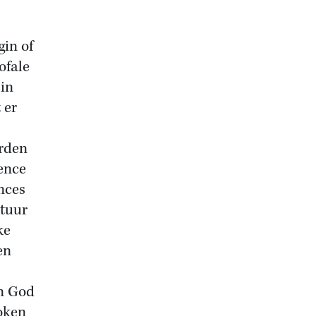
gin of
ofale
 in
 er
orden
tence
nces
atuur
ke
en
n God
oken