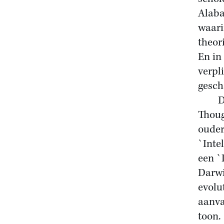
Alaba
waari
theor
En in
verpl
gesch
Daar 
Thoug
ouder
`Intel
een `
Darwi
evolu
aanva
toon.