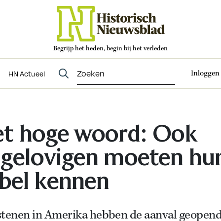
Begrijp het heden, begin bij het verleden
Abonneren
t
Evenementen
HN Actueel
Inloggen
HN Actueel
t hoge woord: Ook
gelovigen moeten hu
jbel kennen
stenen in Amerika hebben de aanval geopend