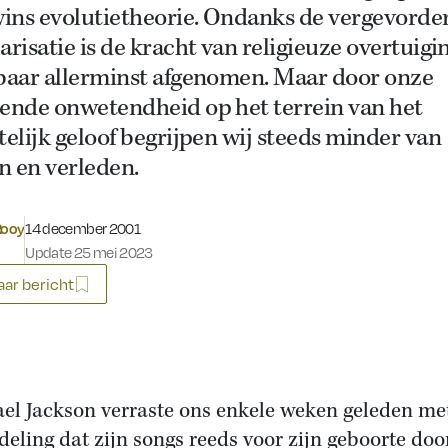
ins evolutietheorie. Ondanks de vergevorde
arisatie is de kracht van religieuze overtuig
kbaar allerminst afgenomen. Maar door onze
iende onwetendheid op het terrein van het
telijk geloof begrijpen wij steeds minder van
n en verleden.
Gepubliceerd op:
Rooy
14 december 2001
Update 25 mei 2023
ar bericht
el Jackson verraste ons enkele weken geleden me
eling dat zijn songs reeds voor zijn geboorte do