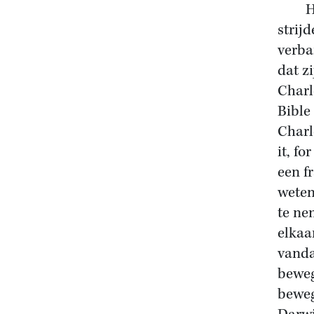
Het c
strij
verba
dat z
Charl
Bible
Charl
it, fo
een f
weten
te ne
elkaa
vanda
beweg
beweg