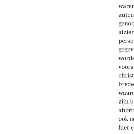
waren
auteu
genoo
afzie
persp
gegev
worde
voora
chris
brede
waaro
zijn 
abort
ook i
hier 