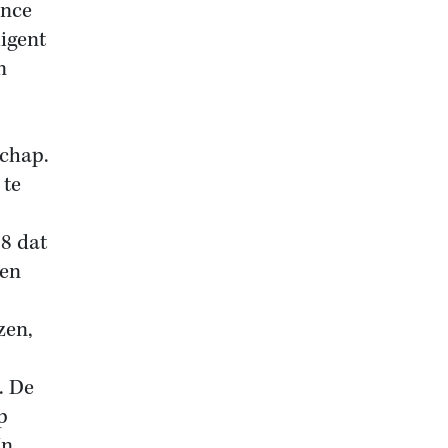
ence
igent
n
schap.
 te
8 dat
zen
zen,
. De
p
In