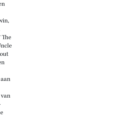
en
win,
m
 `The
Uncle
bout
en
 aan
g van
-
de