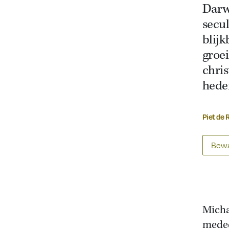
Darw
secul
blij
groe
chris
hede
Piet de 
Bewa
Micha
meded