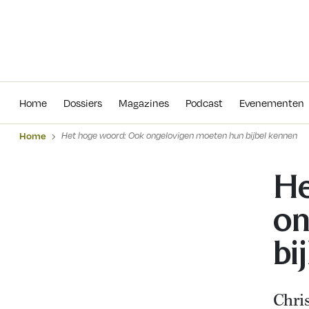
Home
Dossiers
Magazines
Podcas
Home
Dossiers
Magazines
Podcast
Evenementen
Home
Het hoge woord: Ook ongelovigen moeten hun bijbel kennen
He
on
bi
Chri