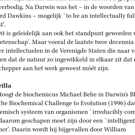
verbodig. Na Darwin was het – in de woorden van
rd Dawkins – mogelijk `to be an intellectually fulf
t’.
s geleidelijk aan ook het standpunt geworden 
etenschap’. Maar vooral de laatste twee decennia 
er intellectuelen in de Verenigde Staten die naar 
en dat de natuur zo ingewikkeld in elkaar zit dat 
chepper aan het werk geweest móét zijn.
illa
toogt de biochemicus Michael Behe in Darwin’s B
The Biochemical Challenge to Evolution (1996) da
emisch systeem van organismen `irreducibly com
 daarom geschapen moet zijn door een `intelligent
ner’. Daarin wordt hij bijgevallen door William