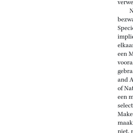
verwe
Nu is
bezwa
Speci
impli
elkaar
een M
voora
gebra
and A
of Na
een m
selec
Maker
maaks
niet,