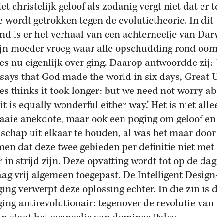
hristelijk geloof als zodanig vergt niet dat er t
de wordt getrokken tegen de evolutietheorie. In dit
nd is er het verhaal van een achterneefje van Dar
ijn moeder vroeg waar alle opschudding rond oo
es nu eigenlijk over ging. Daarop antwoordde zij:
 says that God made the world in six days, Great 
es thinks it took longer: but we need not worry a
r it is equally wonderful either way.’ Het is niet alle
raaie anekdote, maar ook een poging om geloof en
schap uit elkaar te houden, al was het maar door
men dat deze twee gebieden per definitie niet met
r in strijd zijn. Deze opvatting wordt tot op de da
ag vrij algemeen toegepast. De Intelligent Design
ing verwerpt deze oplossing echter. In die zin is 
ing antirevolutionair: tegenover de revolutie van