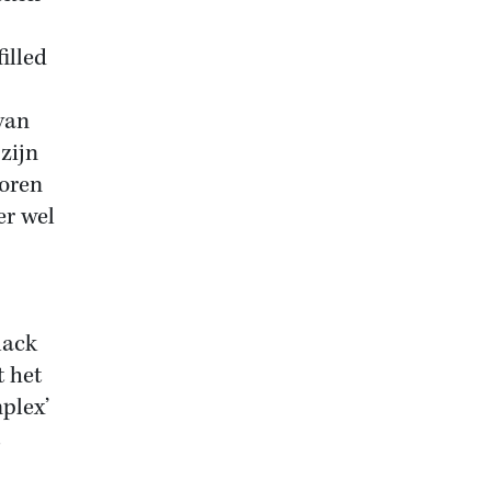
illed
van
zijn
voren
er wel
lack
t het
plex’