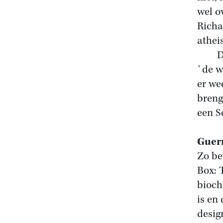
wel o
Richa
atheis
Dit i
`de w
er we
breng
een S
Guerr
Zo be
Box: 
bioch
is en
desig