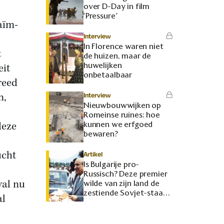
over D-Day in film
‘Pressure’
raïm-
Interview
In Florence waren niet
t
de huizen, maar de
huwelijken
eit
onbetaalbaar
reed
n,
Interview
Nieuwbouwwijken op
Romeinse ruïnes: hoe
deze
kunnen we erfgoed
bewaren?
ucht
Artikel
Is Bulgarije pro-
Russisch? Deze premier
val nu
wilde van zijn land de
zestiende Sovjet-staat
al
maken