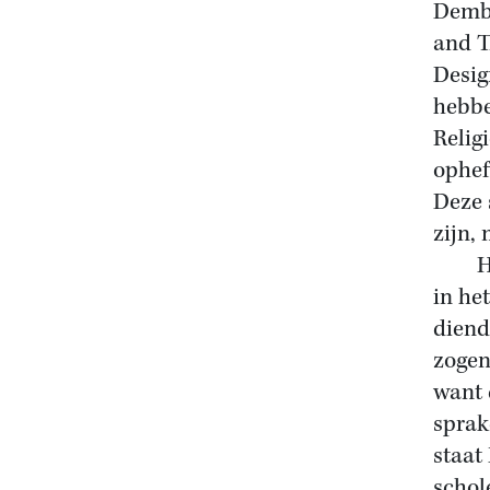
Dembs
and T
Desig
hebbe
Relig
ophef
Deze 
zijn, 
Het 
in he
diend
zogen
want 
sprak
staat
schol