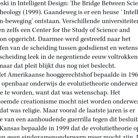
ki in Intelligent Design: The Bridge Between Sci
heology (1999). Gaandeweg is er een heuse `Intell
n-beweging’ ontstaan. Verschillende universiteite
n zelfs een Center for the Study of Science and
ion opgericht. Daarmee werd gestreefd naar het
fen van de scheiding tussen godsdienst en weten
scheiding leek in de negentiende eeuw voltrokken
maar dat pleit blijkt dus nog niet beslecht.
Amerikaanse hooggerechtshof bepaalde in 196
t openbaar onderwijs de evolutietheorie onderwe
e te worden, want dat was wetenschap. Het
oemde creationisme mocht niet worden onderwe
dat was religie. Maar vooral de laatste jaren is er
e van een aanhoudende guerrilla tegen dit besluit
 Kansas bepaalde in 1999 dat de evolutietheorie o
en geen eindexamenonderwerp meer mocht zijn. 