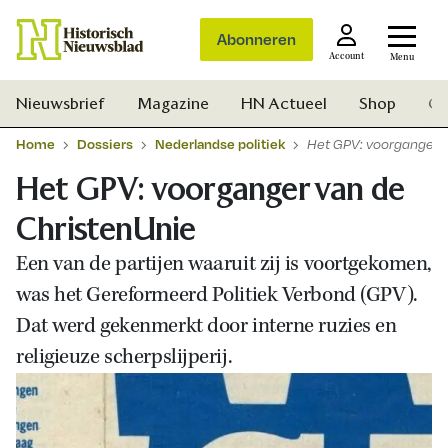
Abonneren
Account
Menu
Nieuwsbrief
Magazine
HN Actueel
Shop
Ge
Home
Dossiers
Nederlandse politiek
Het GPV: voorganger v
Het GPV: voorganger van de
ChristenUnie
Een van de partijen waaruit zij is voortgekomen,
was het Gereformeerd Politiek Verbond (GPV).
Dat werd gekenmerkt door interne ruzies en
religieuze scherpslijperij.
Zoek