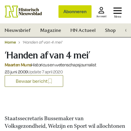
Abonneren
Account
Menu
Nieuwsbrief
Magazine
HN Actueel
Shop
Ge
Home
‘Handen af van 4 mei’
‘Handen af van 4 mei’
Maarten Muns
Historicus en wetenschapsjournalist
Gepubliceerd op:
23 juni 2009
Update 7 april 2020
Bewaar bericht
Staatssecretaris Bussemaker van
Volksgezondheid, Welzijn en Sport wil allochtonen
Zoek