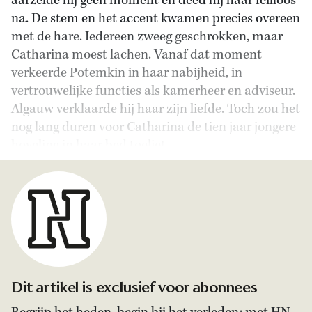
aarzelde hij geen moment en deed hij haar feilloos
na. De stem en het accent kwamen precies overeen
met de hare. Iedereen zweeg geschrokken, maar
Catharina moest lachen. Vanaf dat moment
verkeerde Potemkin in haar nabijheid, in
vertrouwelijke functies als kamerheer en adviseur.
Algauw verklaarde hij haar zijn liefde. Toch zou het
nog lang duren voor Catharina de tien jaar jongere
hoveling in haar bed toeliet.
Dit artikel is exclusief voor abonnees