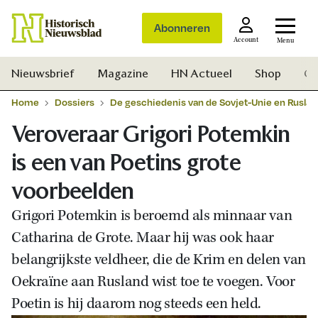
Abonneren
Account
Menu
Nieuwsbrief
Magazine
HN Actueel
Shop
Ge
Home
Dossiers
De geschiedenis van de Sovjet-Unie en Ruslan
Veroveraar Grigori Potemkin
is een van Poetins grote
voorbeelden
Grigori Potemkin is beroemd als minnaar van
Catharina de Grote. Maar hij was ook haar
belangrijkste veldheer, die de Krim en delen van
Oekraïne aan Rusland wist toe te voegen. Voor
Poetin is hij daarom nog steeds een held.
Zoek