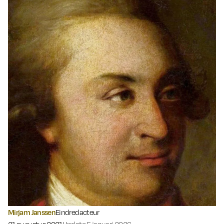
Mirjam Janssen
Eindredacteur
Gepubliceerd op: