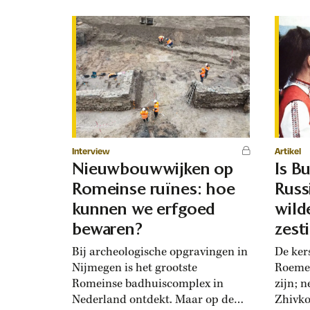
Interview
Artikel
Nieuwbouwwijken op
Is Bu
Romeinse ruïnes: hoe
Russ
kunnen we erfgoed
wild
bewaren?
zest
mak
Bij archeologische opgravingen in
De ker
Nijmegen is het grootste
Roemen
Romeinse badhuiscomplex in
zijn; 
Nederland ontdekt. Maar op de
Zhivko