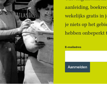
aanleiding, boekre
wekelijks gratis in
je niets op het geb
hebben onbeperkt to
E-mailadres