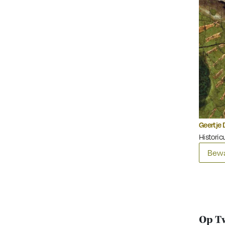
Geertje 
Historicu
Bewa
Op Tw