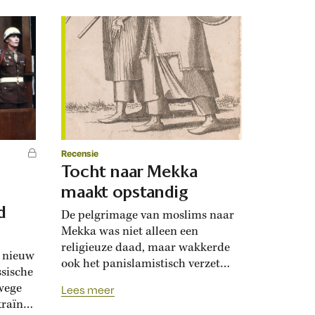
Recensie
Tocht naar Mekka
maakt opstandig
d
De pelgrimage van moslims naar
Mekka was niet alleen een
religieuze daad, maar wakkerde
n nieuw
ook het panislamistisch verzet
ssische
aan. In de negentiende eeuw
wege
Lees meer
vreesden koloniale machten
raïne.
daarom wereldwijde