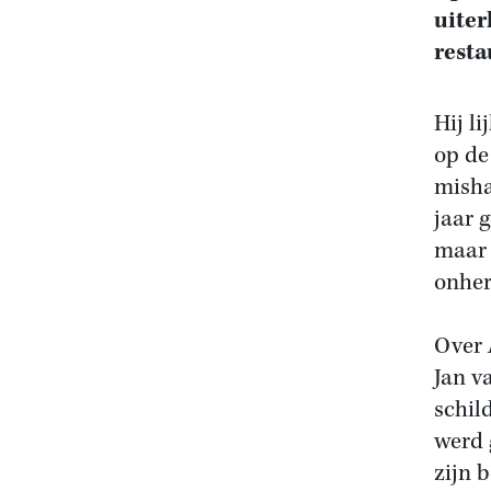
uiter
resta
Hij l
op de
misha
jaar 
maar 
onhe
Over
Jan v
schil
werd 
zijn b