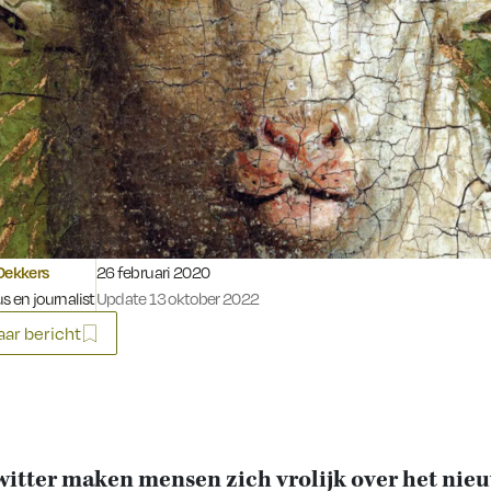
Gepubliceerd op:
Dekkers
26 februari 2020
s en journalist
Update 13 oktober 2022
ar bericht
itter maken mensen zich vrolijk over het nie