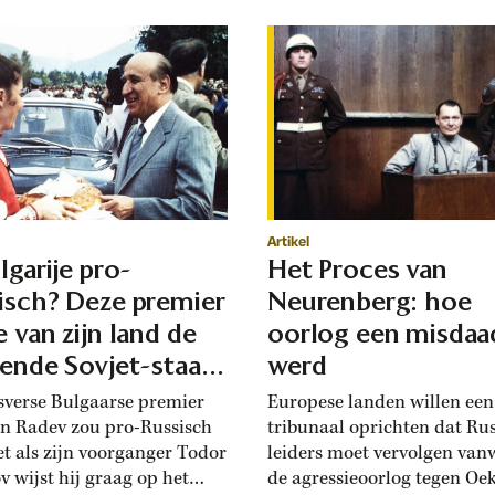
Artikel
lgarije pro-
Het Proces van
isch? Deze premier
Neurenberg: hoe
e van zijn land de
oorlog een misdaa
iende Sovjet-staat
werd
en
sverse Bulgaarse premier
Europese landen willen ee
 Radev zou pro-Russisch
tribunaal oprichten dat Ru
net als zijn voorganger Todor
leiders moet vervolgen van
v wijst hij graag op het
de agressieoorlog tegen Oek