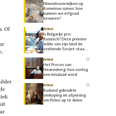
Nieuwbouwwijken op
Romeinse ruïnes: hoe
kunnen we erfgoed
bewaren?
m. Of
Artikel
Is Bulgarije pro-
Russisch? Deze premier
ar
wilde van zijn land de
zestiende Sovjet-staat
e,
maken
Artikel
Het Proces van
Neurenberg: hoe oorlog
een misdaad werd
ilder
Artikel
fde
Rusland gebruikte
omkoping en afpersing
liek
om Polen op te delen
uit
aar