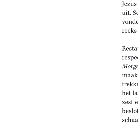
Jezus
uit. 
vonde
reeks
Resta
respe
Morg
maakt
trekke
het l
zesti
beslo
schaa