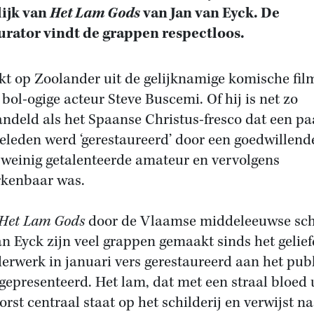
lijk van
Het Lam Gods
van Jan van Eyck. De
urator vindt de grappen respectloos.
ijkt op Zoolander uit de gelijknamige komische fil
 bol-ogige acteur Steve Buscemi. Of hij is net zo
ndeld als het Spaanse Christus-fresco dat een pa
geleden werd ‘gerestaureerd’ door een goedwillend
weinig getalenteerde amateur en vervolgens
rkenbaar was.
Het
Lam Gods
door de Vlaamse middeleeuwse sch
an Eyck zijn veel grappen gemaakt sinds het gelie
derwerk in januari vers gerestaureerd aan het pub
gepresenteerd. Het lam, dat met een straal bloed 
orst centraal staat op het schilderij en verwijst n