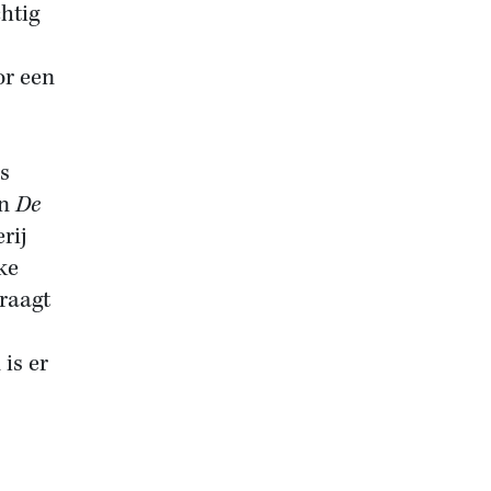
htig
or een
s
in
De
rij
ke
vraagt
is er