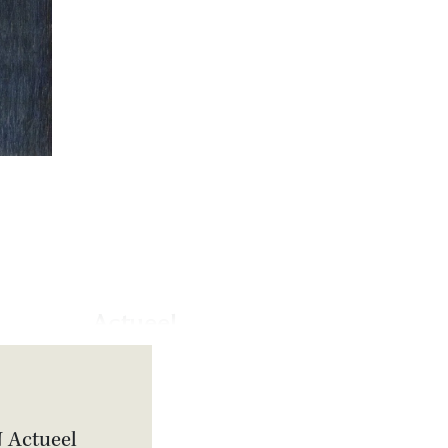
Actueel
Artikel
Metereologen ruziën
over D-Day in film
‘Pressure’
N Actueel