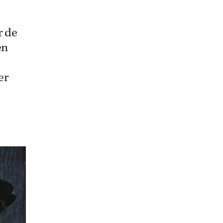
r de
en
er