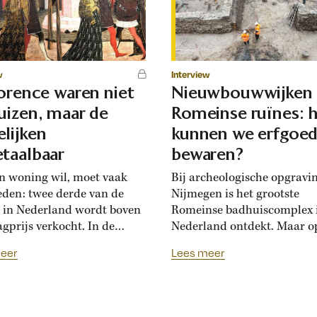
w
Interview
lorence waren niet
Nieuwbouwwijken
uizen, maar de
Romeinse ruïnes: 
lijken
kunnen we erfgoe
taalbaar
bewaren?
n woning wil, moet vaak
Bij archeologische opgravi
eden: twee derde van de
Nijmegen is het grootste
 in Nederland wordt boven
Romeinse badhuiscomplex 
agprijs verkocht. In de
Nederland ontdekt. Maar o
sance hadden Florentijnen
plek van de opgraving wor
eer
Lees meer
st van overbiedingsgekte:
binnenkort een nieuwe wo
 rijke families de prijs
gebouwd. Hoogleraar Moni
en, ontstond er
van den Dries legt uit hoe
schatsinflatie’, vertelt
archeologen en