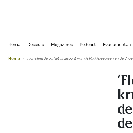
Home
Dossiers
Magazines
Podcas
Home
Dossiers
Magazines
Podcast
Evenementen
Home
‘Floris leefde op het kruispunt van de Middeleeuwen en de Vro
‘F
kr
de
de