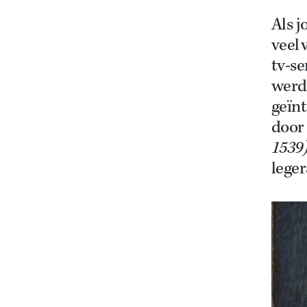
Als j
veel 
tv-se
werd 
geïnt
door 
1539
lege