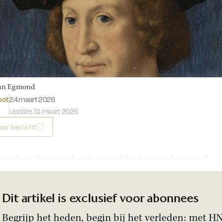
van Egmond
Gepubliceerd op:
oot
24 maart 2026
Update 31 maart 2026
ar bericht
m heeft u een boek over Floris geschreven?
Dit artikel is exclusief voor abonnees
Begrijp het heden, begin bij het verleden: met H