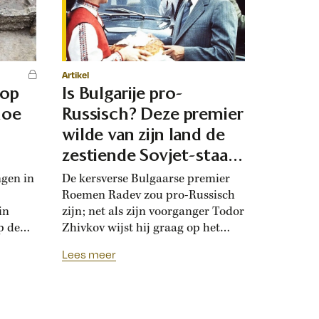
Artikel
 op
Is Bulgarije pro-
hoe
Russisch? Deze premier
d
wilde van zijn land de
zestiende Sovjet-staat
maken
ngen in
De kersverse Bulgaarse premier
Roemen Radev zou pro-Russisch
in
zijn; net als zijn voorganger Todor
p de
Zhivkov wijst hij graag op het
dt
Russische bevrijdingsverhaal van
Lees meer
onwijk
1878. Die vroegere premier was zo
que
loyaal aan het Kremlin, dat hij de
Bulgaarse soevereiniteit inzette in
onderhandelingen met Moskou.