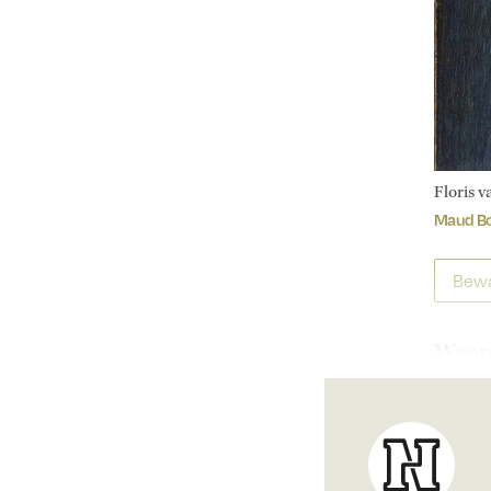
Floris 
Maud B
Bewa
Waaro