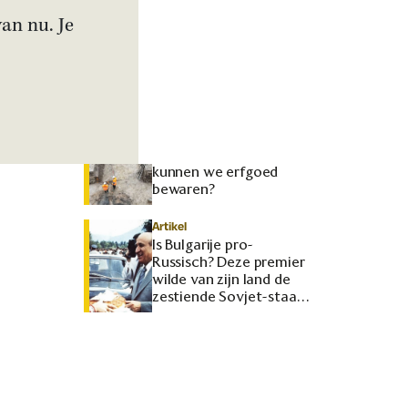
Interview
van nu. Je
In Florence waren niet
de huizen, maar de
huwelijken
onbetaalbaar
Interview
Nieuwbouwwijken op
Romeinse ruïnes: hoe
kunnen we erfgoed
bewaren?
Artikel
Is Bulgarije pro-
Russisch? Deze premier
wilde van zijn land de
zestiende Sovjet-staat
maken