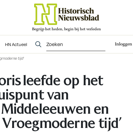
Begrijp het heden, begin bij het verleden
Abonneren
t
Evenementen
HN Actueel
Inloggen
HN Actueel
egmoderne tijd’
loris leefde op het
uispunt van
 Middeleeuwen en
 Vroegmoderne tijd’