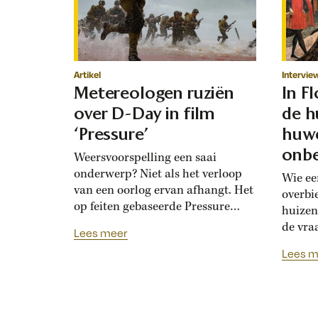
Artikel
Intervie
Metereologen ruziën
In F
over D-Day in film
de h
‘Pressure’
huwe
onbe
Weersvoorspelling een saai
onderwerp? Niet als het verloop
Wie ee
van een oorlog ervan afhangt. Het
overbi
op feiten gebaseerde Pressure
huizen
toont de hoogoplopende ruzie
de vra
Lees meer
tussen geallieerde meteorologen
Renais
Lees m
over de verwachting voor D-Day.
ook la
Bedolven onder tegenstrijdige
doordat
adviezen moet opperbevelhebber
opdrev
Dwight Eisenhower beslissen over
‘bruids