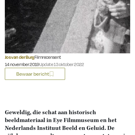
Jos van der Burg
Filmrecensent
Gepubliceerd op:
14 november 2019
Update 13 oktober 2022
Bewaar bericht
Geweldig, die schat aan historisch
beeldmateriaal in Eye Filmmuseum en het
Nederlands Instituut Beeld en Geluid. De