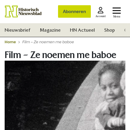
Abonneren
Account
Menu
Nieuwsbrief
Magazine
HN Actueel
Shop
Ge
Home
Film – Ze noemen me baboe
Film – Ze noemen me baboe
Zoek