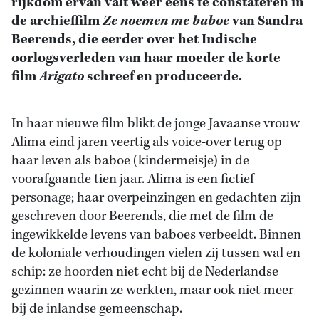
rijkdom ervan valt weer eens te constateren in
de archieffilm
Ze noemen me baboe
van Sandra
Beerends, die eerder over het Indische
oorlogsverleden van haar moeder de korte
film
Arigato
schreef en produceerde.
In haar nieuwe film blikt de jonge Javaanse vrouw
Alima eind jaren veertig als voice-over terug op
haar leven als baboe (kindermeisje) in de
voorafgaande tien jaar. Alima is een fictief
personage; haar overpeinzingen en gedachten zijn
geschreven door Beerends, die met de film de
ingewikkelde levens van baboes verbeeldt. Binnen
de koloniale verhoudingen vielen zij tussen wal en
schip: ze hoorden niet echt bij de Nederlandse
gezinnen waarin ze werkten, maar ook niet meer
bij de inlandse gemeenschap.