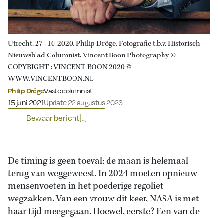
Utrecht. 27–10-2020. Philip Dröge. Fotografie t.b.v. Historisch
Nieuwsblad Columnist. Vincent Boon Photography ©
COPYRIGHT : VINCENT BOON 2020 ©
WWW.VINCENTBOON.NL
Philip Dröge
Vaste columnist
Gepubliceerd op:
15 juni 2021
Update 22 augustus 2023
Bewaar bericht
De timing is geen toeval; de maan is helemaal
terug van weggeweest. In 2024 moeten opnieuw
mensenvoeten in het poederige regoliet
wegzakken. Van een vrouw dit keer, NASA is met
haar tijd meegegaan. Hoewel, eerste? Een van de