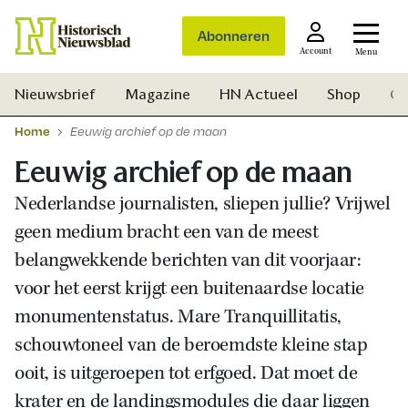
Abonneren
Account
Menu
Nieuwsbrief
Magazine
HN Actueel
Shop
Ge
Home
Eeuwig archief op de maan
Eeuwig archief op de maan
Nederlandse journalisten, sliepen jullie? Vrijwel
geen medium bracht een van de meest
belangwekkende berichten van dit voorjaar:
voor het eerst krijgt een buitenaardse locatie
monumentenstatus. Mare Tranquillitatis,
schouwtoneel van de beroemdste kleine stap
ooit, is uitgeroepen tot erfgoed. Dat moet de
Zoek
krater en de landingsmodules die daar liggen