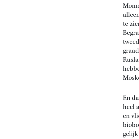
Momen
allee
te zi
Begra
tweed
graad
Rusla
hebbe
Mosko
En da
heel 
en vl
biobo
gelij