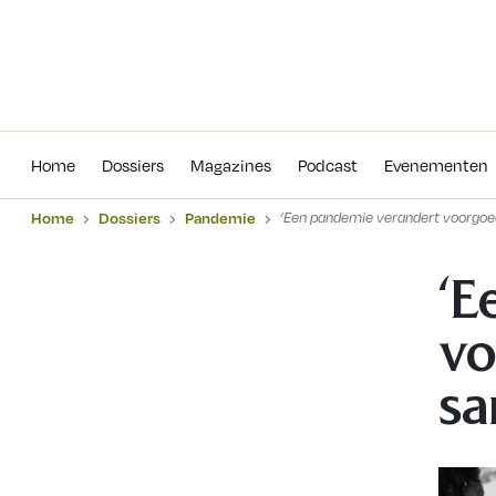
Home
Dossiers
Magazines
Podcas
Home
Dossiers
Magazines
Podcast
Evenementen
Home
Dossiers
Pandemie
‘Een pandemie verandert voorgo
‘E
vo
sa