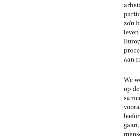
arbei
parti
zo’n 
leven
Europ
proce
aan r
We we
op de
samen
voora
leefo
gaan.
mense