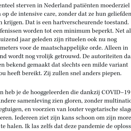
teel sterven in Nederland patiënten moederziel
n op de intensive care, zonder dat ze hun geliefde
en krijgen. Dat is een hartverscheurende toestand.
fenissen worden tot een minimum beperkt. Net al
uizend jaar geleden zijn rituelen ook nu nog
meters voor de maatschappelijke orde. Alleen in
nd wordt nog vrolijk getrouwd. De autoriteiten da
n bekend gemaakt dat slechts een milde variant
u heeft bereikt. Zij zullen snel anders piepen.
n heb je de hooggeleerden die dankzij COVID–19
andere samenleving zien gloren, zonder multinati
iegtuigen, en voorzien van louter vegetarische slag
eren. Iedereen ziet zijn kans schoon om zijn more
k te halen. Ik las zelfs dat deze pandemie de oplos