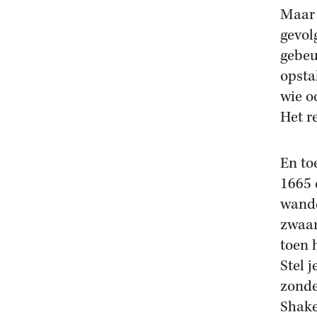
Maar 
gevol
gebeu
opsta
wie o
Het re
En to
1665 
wande
zwaar
toen 
Stel 
zonde
Shake