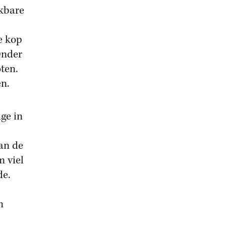
nkbare
e kop
Onder
ten.
en.
ge in
an de
 viel
de.
n