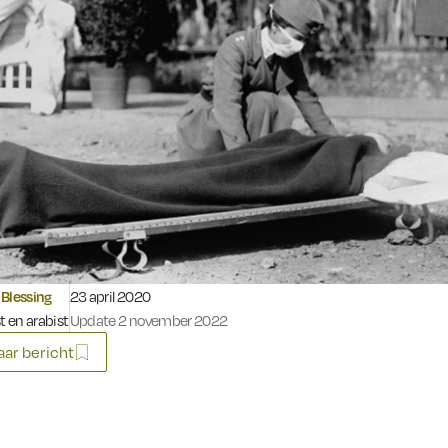
Gepubliceerd op:
Blessing
23 april 2020
t en arabist
Update 2 november 2022
ar bericht