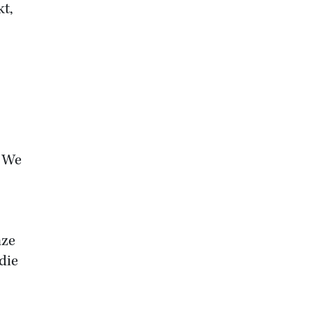
kt,
. We
nze
die