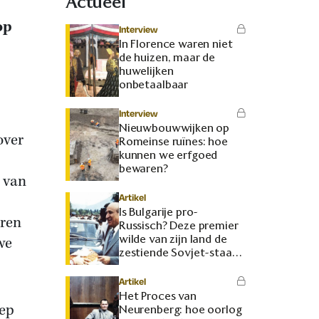
Actueel
op
Interview
In Florence waren niet
de huizen, maar de
huwelijken
onbetaalbaar
Interview
Nieuwbouwwijken op
over
Romeinse ruïnes: hoe
kunnen we erfgoed
bewaren?
k van
Artikel
Is Bulgarije pro-
eren
Russisch? Deze premier
wilde van zijn land de
we
zestiende Sovjet-staat
maken
Artikel
Het Proces van
iep
Neurenberg: hoe oorlog