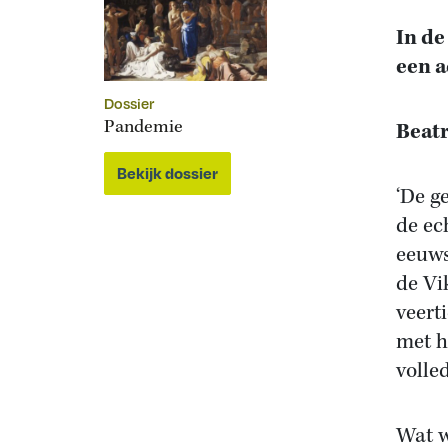
In de
een a
Dossier
Pandemie
Beatr
Bekijk dossier
‘De g
de ec
eeuws
de Vi
veert
met h
volle
Wat w