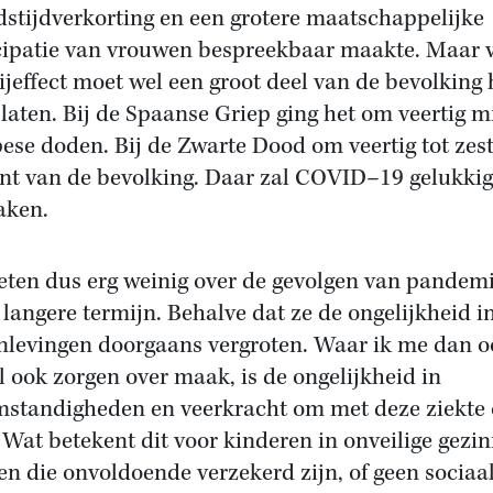
dstijdverkorting en een grotere maatschappelijke
cipatie van vrouwen bespreekbaar maakte. Maar 
bijeffect moet wel een groot deel van de bevolking 
 laten. Bij de Spaanse Griep ging het om veertig m
ese doden. Bij de Zwarte Dood om veertig tot zest
nt van de bevolking. Daar zal COVID–19 gelukkig
aken.
ten dus erg weinig over de gevolgen van pandem
 langere termijn. Behalve dat ze de ongelijkheid i
levingen doorgaans vergroten. Waar ik me dan o
l ook zorgen over maak, is de ongelijkheid in
mstandigheden en veerkracht om met deze ziekte
 Wat betekent dit voor kinderen in onveilige gezi
n die onvoldoende verzekerd zijn, of geen sociaa