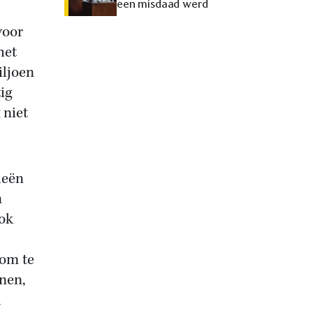
een misdaad werd
voor
het
iljoen
ig
 niet
ieën
n
ok
 om te
nnen,
l