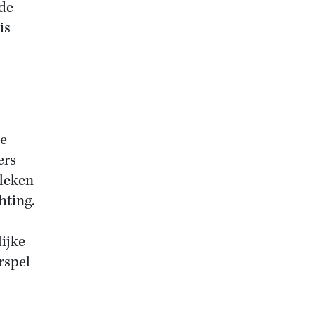
de
is
e
ers
 leken
hting.
ijke
rspel