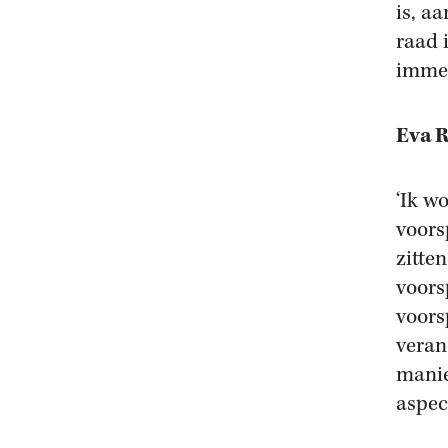
is, a
raad 
immer
Eva 
‘Ik w
voors
zitten
voors
voors
veran
manie
aspec