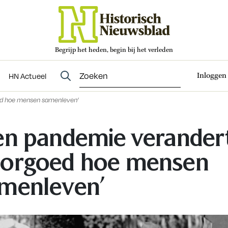
Begrijp het heden, begin bij het verleden
Abonneren
t
Evenementen
HN Actueel
Inloggen
HN Actueel
ed hoe mensen samenleven’
en pandemie verander
orgoed hoe mensen
menleven’