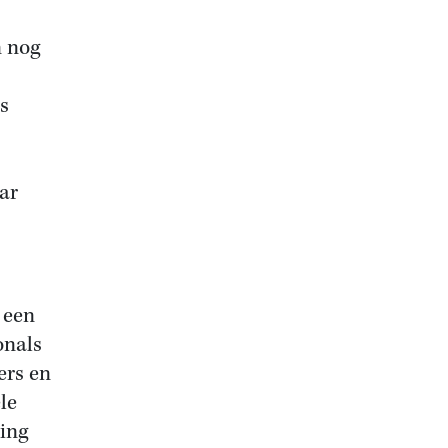
n nog
s
ar
 een
onals
ers en
le
sing