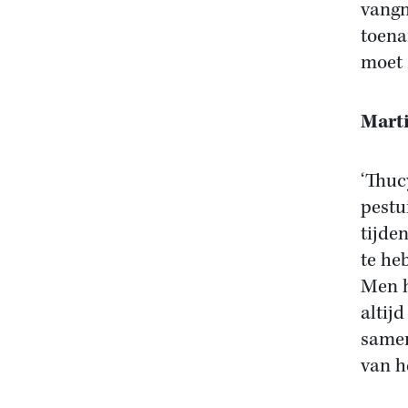
vangn
toena
moet 
Mart
‘Thuc
pestu
tijde
te he
Men h
altij
samen
van h