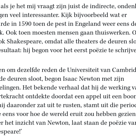
als je het mij vraagt zijn juist de indirecte, onde
gen veel interessanter. Kijk bijvoorbeeld wat er
rde in 1590 toen de pest in Engeland weer eens d
k. Ook toen moesten mensen gaan thuiswerken. 
ok Shakespeare, omdat alle theaters de deuren slo
sultaat: hij begon voor het eerst poëzie te schrijv
en om dezelfde reden de Universiteit van Cambrid
de deuren sloot, begon Isaac Newton met zijn
lingen. Het bekende verhaal dat hij de werking v
tekracht ontdekte doordat een appel uit een boom
hij daaronder zat uit te rusten, stamt uit die perio
je eens voor hoe de wereld eruit zou hebben gezien
r het inzicht van Newton, laat staan de poëzie va
speare!’