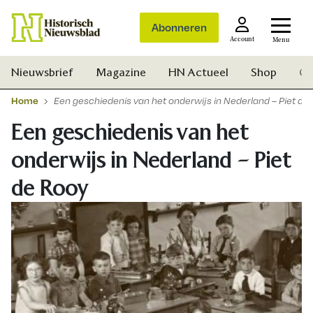
Abonneren
Account
Menu
Nieuwsbrief
Magazine
HN Actueel
Shop
Ge
Home
Een geschiedenis van het onderwijs in Nederland – Piet de
Een geschiedenis van het
onderwijs in Nederland – Piet
de Rooy
Zoek