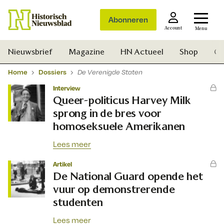
Abonneren
Account
Menu
Nieuwsbrief
Magazine
HN Actueel
Shop
Ge
Home
Dossiers
De Verenigde Staten
Interview
Queer-politicus Harvey Milk
sprong in de bres voor
homoseksuele Amerikanen
Lees meer
Artikel
De National Guard opende het
vuur op demonstrerende
studenten
Zoek
Lees meer