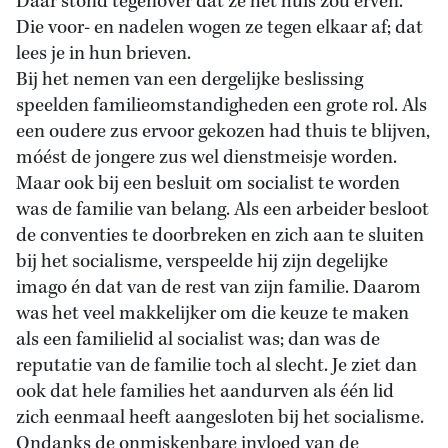
Daar stond tegenover dat ze het huis zou erven.
Die voor- en nadelen wogen ze tegen elkaar af; dat
lees je in hun brieven.
Bij het nemen van een dergelijke beslissing
speelden familieomstandigheden een grote rol. Als
een oudere zus ervoor gekozen had thuis te blijven,
móést de jongere zus wel dienstmeisje worden.
Maar ook bij een besluit om socialist te worden
was de familie van belang. Als een arbeider besloot
de conventies te doorbreken en zich aan te sluiten
bij het socialisme, verspeelde hij zijn degelijke
imago én dat van de rest van zijn familie. Daarom
was het veel makkelijker om die keuze te maken
als een familielid al socialist was; dan was de
reputatie van de familie toch al slecht. Je ziet dan
ook dat hele families het aandurven als één lid
zich eenmaal heeft aangesloten bij het socialisme.
Ondanks de onmiskenbare invloed van de