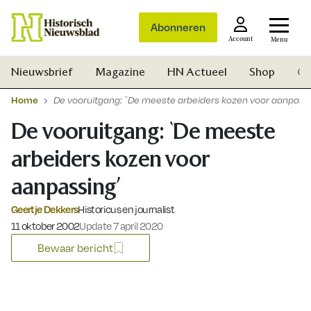
Abonneren
Account
Menu
Nieuwsbrief
Magazine
HN Actueel
Shop
Ge
Home
De vooruitgang: `De meeste arbeiders kozen voor aanpassi
De vooruitgang: `De meeste
arbeiders kozen voor
aanpassing’
Geertje Dekkers
Historicus en journalist
Gepubliceerd op:
11 oktober 2002
Update 7 april 2020
Bewaar bericht
Zoek