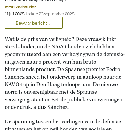
Jorrit Steehouder
Gepubliceerd op:
11 juli 2025
Update 26 september 2025
Bewaar bericht
Wat is de prijs van veiligheid? Deze vraag klinkt
steeds luider, nu de NAVO-landen zich hebben
gecommitteerd aan een verhoging van de defensie-
uitgaven naar 5 procent van hun bruto
binnenlands product. De Spaanse premier Pedro
Sánchez sneed het onderwerp in aanloop naar de
NAVO-top in Den Haag terloops aan. De nieuwe
norm is onverenigbaar met de Spaanse
verzorgingsstaat en zet de publieke voorzieningen
onder druk, aldus Sánchez.
De spanning tussen het verhogen van de defensie-
uitgaven en het op peil houden van sociale en