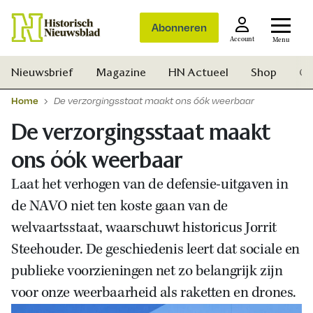
Abonneren
Account
Menu
Nieuwsbrief
Magazine
HN Actueel
Shop
Ge
Home
De verzorgingsstaat maakt ons óók weerbaar
De verzorgingsstaat maakt
ons óók weerbaar
Laat het verhogen van de defensie-uitgaven in
de NAVO niet ten koste gaan van de
welvaartsstaat, waarschuwt historicus Jorrit
Steehouder. De geschiedenis leert dat sociale en
publieke voorzieningen net zo belangrijk zijn
voor onze weerbaarheid als raketten en drones.
Zoek