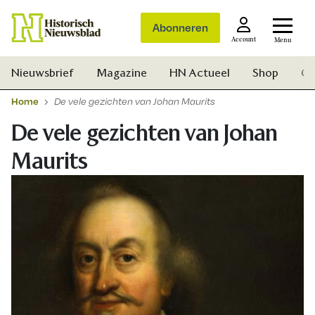
Abonneren
Account
Menu
Nieuwsbrief
Magazine
HN Actueel
Shop
Ge
Home
De vele gezichten van Johan Maurits
De vele gezichten van Johan
Maurits
Zoek