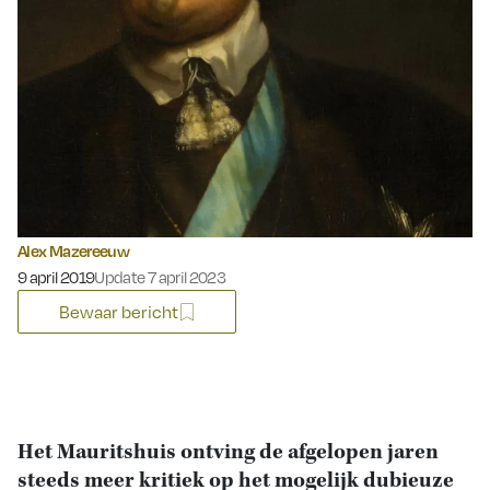
Alex Mazereeuw
Gepubliceerd op:
9 april 2019
Update 7 april 2023
Bewaar bericht
Het Mauritshuis ontving de afgelopen jaren
steeds meer kritiek op het mogelijk dubieuze