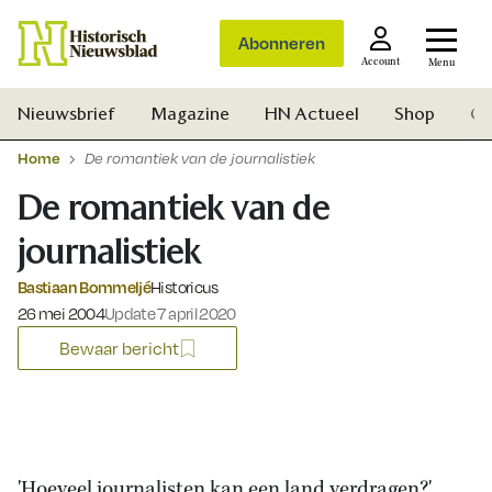
Abonneren
Account
Menu
Nieuwsbrief
Magazine
HN Actueel
Shop
Ge
Home
De romantiek van de journalistiek
De romantiek van de
journalistiek
Bastiaan Bommeljé
Historicus
Gepubliceerd op:
26 mei 2004
Update 7 april 2020
Bewaar bericht
Zoek
'Hoeveel journalisten kan een land verdragen?'