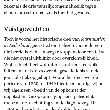
Maar drie boeken in één studie is te veel, vrees ik,
zeker als de drie tamelijk ongemakkelijk tegen
elkaar aan schurken, zoals hier het geval is.
Vuistgevechten
Toch is vooral het historische deel van
Journalistiek
in Nederland
geen straf om te lezen voor iedereen
die bereid is zich een weg te kappen door een tekst
die niet overal uitblinkt door overzichtelijkheid.
Wijfjes heeft heel wat interessante en sfeervolle
feiten en anekdotes over de geschiedenis van de
journalistiek opgediept. Vooral het deel over de
periode van 1850 tot 1940 biedt een aardig - zij het
vrij algemeen - beeld van de opkomst der
dagbladen. Die opkomst ging eerst geleidelijk,
maar na de afschaffing van de dagbladzegel in
1869 en de verbetering der druktechnieken