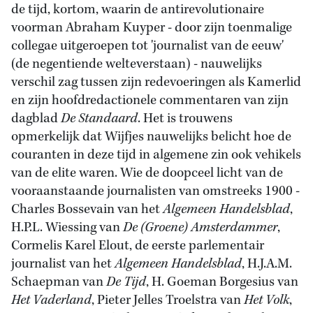
de tijd, kortom, waarin de antirevolutionaire
voorman Abraham Kuyper - door zijn toenmalige
collegae uitgeroepen tot 'journalist van de eeuw'
(de negentiende welteverstaan) - nauwelijks
verschil zag tussen zijn redevoeringen als Kamerlid
en zijn hoofdredactionele commentaren van zijn
dagblad
De Standaard
.
Het is trouwens
opmerkelijk dat Wijfjes nauwelijks belicht hoe de
couranten in deze tijd in algemene zin ook vehikels
van de elite waren. Wie de doopceel licht van de
vooraanstaande journalisten van omstreeks 1900 -
Charles Bossevain van het
Algemeen Handelsblad
,
H.P.L. Wiessing van
De (Groene) Amsterdammer
,
Cormelis Karel Elout, de eerste parlementair
journalist van het
Algemeen Handelsblad
, H.J.A.M.
Schaepman van
De Tijd
, H. Goeman Borgesius van
Het Vaderland
, Pieter Jelles Troelstra van
Het Volk
,