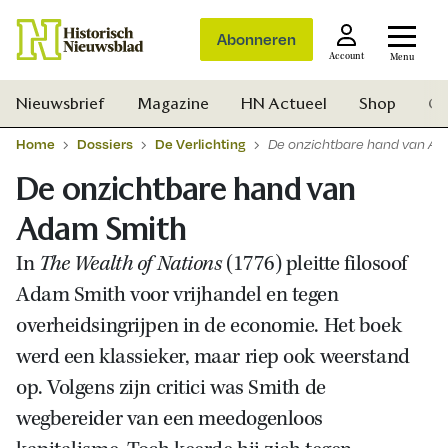
Abonneren
Account
Menu
Nieuwsbrief
Magazine
HN Actueel
Shop
Ge
Home
Dossiers
De Verlichting
De onzichtbare hand van A
De onzichtbare hand van
Adam Smith
In
The Wealth of Nations
(1776) pleitte filosoof
Adam Smith voor vrijhandel en tegen
overheidsingrijpen in de economie. Het boek
werd een klassieker, maar riep ook weerstand
op. Volgens zijn critici was Smith de
wegbereider van een meedogenloos
Zoek