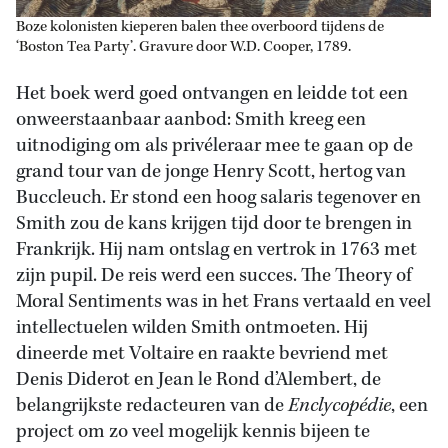
Boze kolonisten kieperen balen thee overboord tijdens de
‘Boston Tea Party’. Gravure door W.D. Cooper, 1789.
Het boek werd goed ontvangen en leidde tot een
onweerstaanbaar aanbod: Smith kreeg een
uitnodiging om als privéleraar mee te gaan op de
grand tour van de jonge Henry Scott, hertog van
Buccleuch. Er stond een hoog salaris tegenover en
Smith zou de kans krijgen tijd door te brengen in
Frankrijk. Hij nam ontslag en vertrok in 1763 met
zijn pupil. De reis werd een succes. The Theory of
Moral Sentiments was in het Frans vertaald en veel
intellectuelen wilden Smith ontmoeten. Hij
dineerde met Voltaire en raakte bevriend met
Denis Diderot en Jean le Rond d’Alembert, de
belangrijkste redacteuren van de
Enclycopédie
, een
project om zo veel mogelijk kennis bijeen te