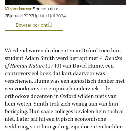
Mirjam Janssen
Eindredacteur
Gepubliceerd op:
25 januari 2022
Update 1 juli 2024
Bewaar bericht
Woedend waren de docenten in Oxford toen hun
student Adam Smith werd betrapt met
A Treatise
of Human Nature
(1740) van David Hume, een
controversieel boek dat kort daarvoor was
verschenen. Hume was een agnostisch denker met
een voorkeur voor empirisch onderzoek – de
orthodoxe docenten in Oxford wilden niets van
hem weten. Smith trok zich weinig aan van hun
berisping. Hun saaie colleges bevielen hem toch al
niet. Later gaf hij een typisch economische
verklaring voor hun gedrag: zijn docenten hadden