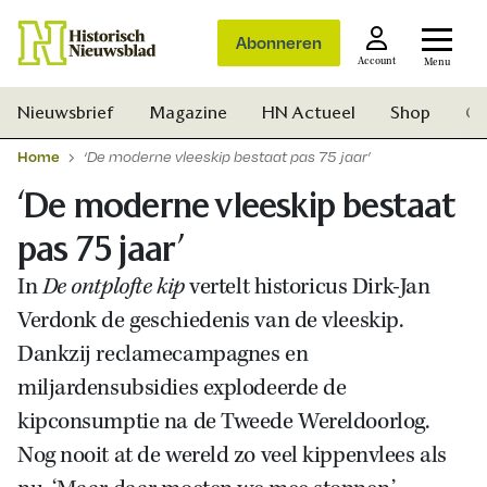
Abonneren
Account
Menu
Nieuwsbrief
Magazine
HN Actueel
Shop
Ge
Home
‘De moderne vleeskip bestaat pas 75 jaar’
‘De moderne vleeskip bestaat
pas 75 jaar’
In
De ontplofte kip
vertelt historicus Dirk-Jan
Verdonk de geschiedenis van de vleeskip.
Dankzij reclamecampagnes en
miljardensubsidies explodeerde de
kipconsumptie na de Tweede Wereldoorlog.
Nog nooit at de wereld zo veel kippenvlees als
Zoek