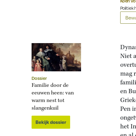
Koen Vo
Politiek 
Bewa
Dynas
Niet 
overt
mag r
Dossier
famil
Familie door de
en Bu
eeuwen heen: van
Griek
warm nest tot
slangenkuil
Pen i
onget
Bekijk dossier
het I
en al