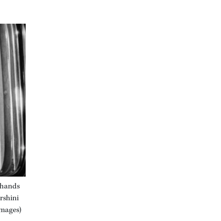
 hands
arshini
Images)