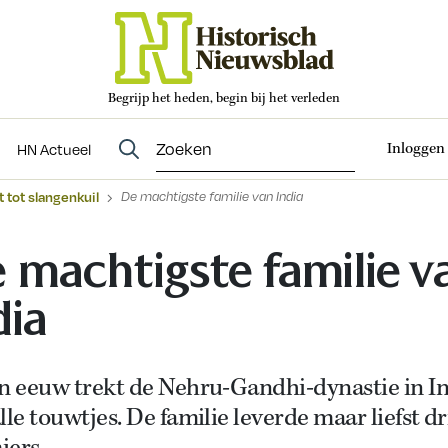
Begrijp het heden, begin bij het verleden
Abonneren
t
Evenementen
HN Actueel
Inloggen
HN Actueel
 tot slangenkuil
De machtigste familie van India
 machtigste familie v
dia
en eeuw trekt de Nehru-Gandhi-dynastie in I
lle touwtjes. De familie leverde maar liefst dr