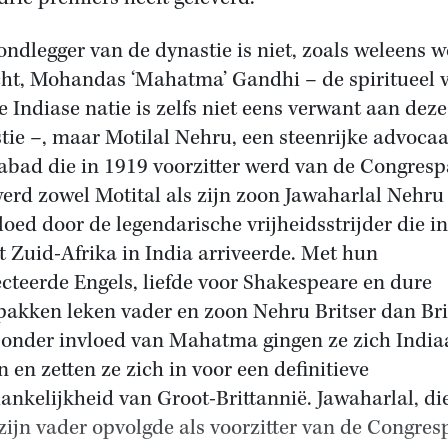
ondlegger van de dynastie is niet, zoals weleens w
ht, Mohandas ‘Mahatma’ Gandhi – de spiritueel 
e Indiase natie is zelfs niet eens verwant aan deze
tie –, maar Motilal Nehru, een steenrijke advocaa
abad die in 1919 voorzitter werd van de Congrespa
erd zowel Motital als zijn zoon Jawaharlal Nehru 
loed door de legendarische vrijheidsstrijder die i
t Zuid-Afrika in India arriveerde. Met hun
ecteerde Engels, liefde voor Shakespeare en dure
akken leken vader en zoon Nehru Britser dan Bri
onder invloed van Mahatma gingen ze zich India
n en zetten ze zich in voor een definitieve
ankelijkheid van Groot-Brittannië. Jawaharlal, die
zijn vader opvolgde als voorzitter van de Congresp