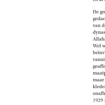
De gr
gedac
van d
dynas
Allah
Wel w
beïnv
vanui
geaff
maatp
maar 
klede
onafh
1929 