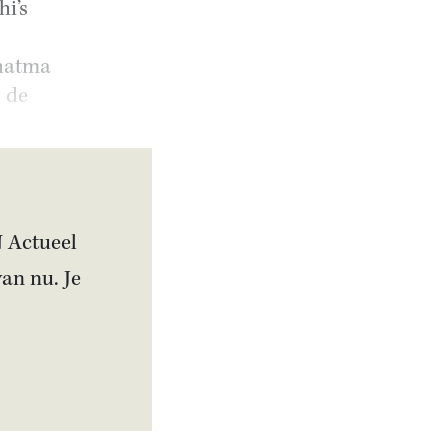
hi’s
ahatma
 de
N Actueel
van nu. Je