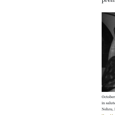
prem
October
in salut
Nehru, 1