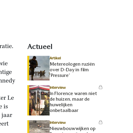
ratie.
Actueel
Artikel
wie
Metereologen ruziën
over D-Day in film
htige
‘Pressure’
ennedy
Interview
In Florence waren niet
er Le
de huizen, maar de
huwelijken
 is
onbetaalbaar
 jaar
eert
Interview
Nieuwbouwwijken op