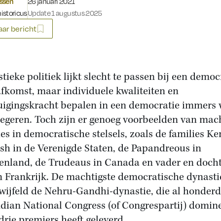
Gepubliceerd op:
ssen
26 januari 2021
historicus
Update 1 augustus 2025
ar bericht
tieke politiek lijkt slecht te passen bij een democ
afkomst, maar individuele kwaliteiten en
uigingskracht bepalen in een democratie immers 
egeren. Toch zijn er genoeg voorbeelden van mac
ies in democratische stelsels, zoals de families K
sh in de Verenigde Staten, de Papandreous in
enland, de Trudeaus in Canada en vader en docht
n Frankrijk. De machtigste democratische dynastie
wijfeld de Nehru-Gandhi-dynastie, die al honderd
ndian National Congress (of Congrespartij) domin
 drie premiers heeft geleverd.