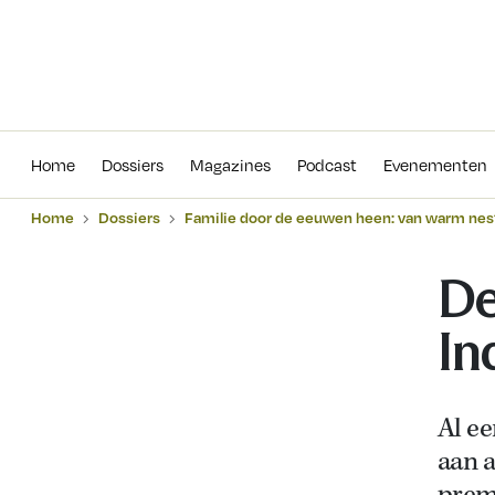
Home
Dossiers
Magazines
Podcas
Home
Dossiers
Magazines
Podcast
Evenementen
Home
Dossiers
Familie door de eeuwen heen: van warm nest
De
In
Al e
aan a