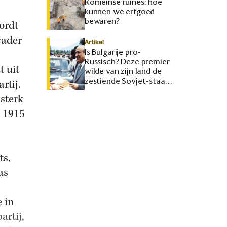
Romeinse ruïnes: hoe
kunnen we erfgoed
bewaren?
ordt
vader
Artikel
Is Bulgarije pro-
Russisch? Deze premier
t uit
wilde van zijn land de
zestiende Sovjet-staat
rtij.
maken
sterk
n 1915
ts,
as
 in
artij,