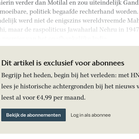
hierin verder dan Motilal en zou uiteindelijk Gand
moeibare, politiek begaafde rechterhand worden.
ndelijk werd niet de enigszins wereldvreemde M
i, maar de raspoliticus Jawaharlal Nehru in 1947
e premier van het onafhankelijke India.
Dit artikel is exclusief voor abonnees
Begrijp het heden, begin bij het verleden: met H
lees je historische achtergronden bij het nieuws 
leest al voor €4,99 per maand.
Bekijk de abonnementen
Log in als abonnee