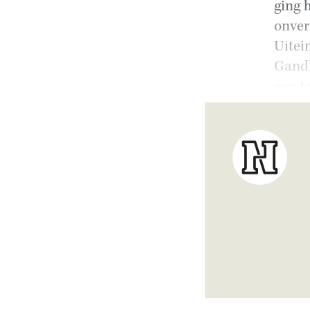
ging 
onver
Uitei
Gandh
eerst