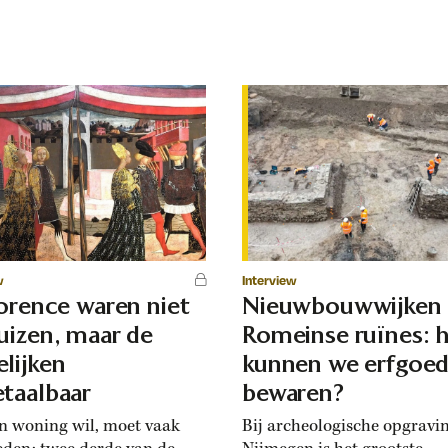
w
Interview
lorence waren niet
Nieuwbouwwijken
uizen, maar de
Romeinse ruïnes: 
lijken
kunnen we erfgoe
taalbaar
bewaren?
n woning wil, moet vaak
Bij archeologische opgravi