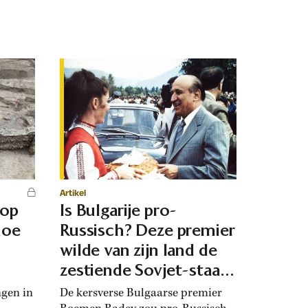
Artikel
 op
Is Bulgarije pro-
hoe
Russisch? Deze premier
d
wilde van zijn land de
zestiende Sovjet-staat
maken
ngen in
De kersverse Bulgaarse premier