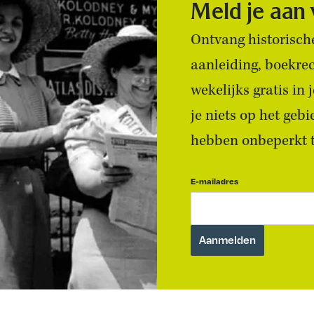
Meld je aan
Ontvang historische
aanleiding, boekre
wekelijks gratis in
je niets op het geb
hebben onbeperkt to
E-mailadres