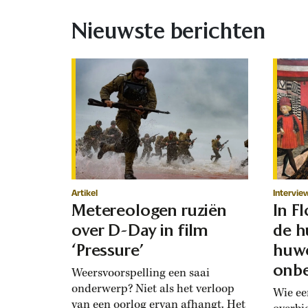
Nieuwste berichten
Artikel
Intervie
Metereologen ruziën
In F
over D-Day in film
de h
‘Pressure’
huwe
onbe
Weersvoorspelling een saai
onderwerp? Niet als het verloop
Wie ee
van een oorlog ervan afhangt. Het