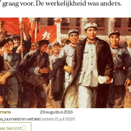
 graag voor. De werkelijkheid was anders.
Gepubliceerd op:
tmans
29 augustus 2016
s, journalist en vertaler
Update 21 juli 2026
ar bericht