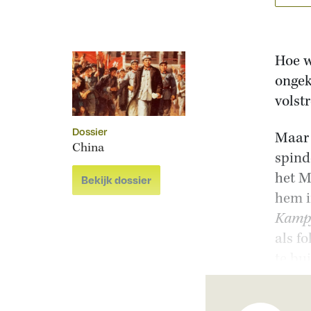
Hoe w
ongek
volst
Dossier
Maar 
China
spind
het M
Bekijk dossier
hem i
Kamp
als f
te bu