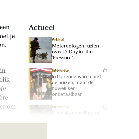
 een
Actueel
oet je
Artikel
en.
Metereologen ruziën
over D-Day in film
‘Pressure’
in
Interview
In Florence waren niet
rijk
de huizen, maar de
in
huwelijken
onbetaalbaar
ère
ger om
Interview
Nieuwbouwwijken op
Romeinse ruïnes: hoe
kunnen we erfgoed
bewaren?