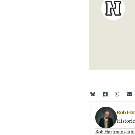
Rob Ha
Historic
Rob Hartmans is hist