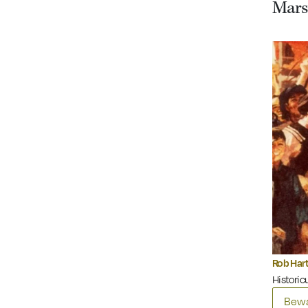
Mars’
Rob Har
Historicu
Bewa