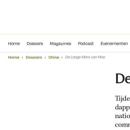
Home
Dossiers
Magazines
Podcas
Home
Dossiers
Magazines
Podcast
Evenementen
Home
Dossiers
China
De Lange Mars van Mao
De
Tijd
dapp
natio
comm