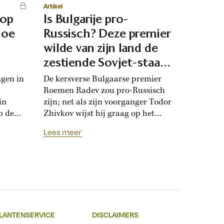
Artikel
 op
Is Bulgarije pro-
hoe
Russisch? Deze premier
d
wilde van zijn land de
zestiende Sovjet-staat
maken
ngen in
De kersverse Bulgaarse premier
Roemen Radev zou pro-Russisch
in
zijn; net als zijn voorganger Todor
p de
Zhivkov wijst hij graag op het
dt
Russische bevrijdingsverhaal van
Lees meer
onwijk
1878. Die vroegere premier was zo
que
loyaal aan het Kremlin, dat hij de
Bulgaarse soevereiniteit inzette in
onderhandelingen met Moskou.
r
Zhivkovs pro-Russische koers
nds
botste met de ideeën van zijn
n.
dochter, die juist...
LANTENSERVICE
DISCLAIMERS
t