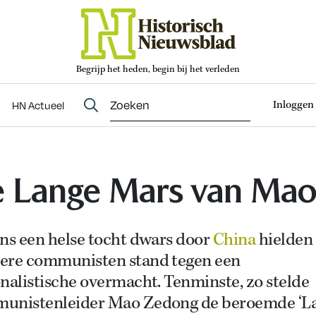
Begrijp het heden, begin bij het verleden
Abonneren
t
Evenementen
HN Actueel
Inloggen
HN Actueel
 Lange Mars van Ma
ens een helse tocht dwars door
China
hielden
ere communisten stand tegen een
nalistische overmacht. Tenminste, zo stelde
unistenleider Mao Zedong de beroemde ‘L