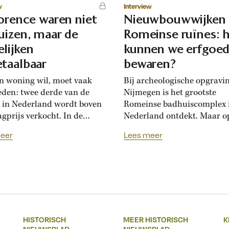
w
Interview
lorence waren niet
Nieuwbouwwijken
uizen, maar de
Romeinse ruïnes: 
lijken
kunnen we erfgoe
taalbaar
bewaren?
n woning wil, moet vaak
Bij archeologische opgravi
eden: twee derde van de
Nijmegen is het grootste
 in Nederland wordt boven
Romeinse badhuiscomplex 
agprijs verkocht. In de
Nederland ontdekt. Maar o
sance hadden Florentijnen
plek van de opgraving wor
eer
Lees meer
st van overbiedingsgekte:
binnenkort een nieuwe wo
 rijke families de prijs
gebouwd. Hoogleraar Moni
en, ontstond er
van den Dries legt uit hoe
schatsinflatie’, vertelt
archeologen en
icus Marlisa den Hartog.
projectontwikkelaars elkaa
sschatten werden een
kunnen helpen om Nederla
iële markt op zich.’ Hoe zag
erfgoed zichtbaar te beware
HISTORISCH
MEER HISTORISCH
K
ftiende-eeuwse Italiaanse
Over een paar jaar staat he