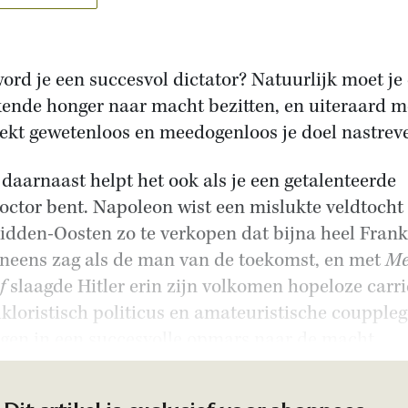
ord je een succesvol dictator? Natuurlijk moet je
ende honger naar macht bezitten, en uiteraard m
rekt gewetenloos en meedogenloos je doel nastrev
daarnaast helpt het ook als je een getalenteerde
octor bent. Napoleon wist een mislukte veldtocht 
idden-Oosten zo te verkopen dat bijna heel Frank
neens zag als de man van de toekomst, en met
Me
f
slaagde Hitler erin zijn volkomen hopeloze carri
olkloristisch politicus en amateuristische coupple
igen in een succesvolle opmars naar de macht.