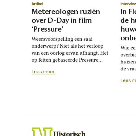
Artikel
Intervie
Metereologen ruziën
In F
over D-Day in film
de h
‘Pressure’
huwe
onbe
Weersvoorspelling een saai
onderwerp? Niet als het verloop
Wie ee
van een oorlog ervan afhangt. Het
overbi
op feiten gebaseerde Pressure
huizen
toont de hoogoplopende ruzie
de vra
Lees meer
tussen geallieerde meteorologen
Renais
Lees m
over de verwachting voor D-Day.
ook la
Bedolven onder tegenstrijdige
doordat
adviezen moet opperbevelhebber
opdrev
Dwight Eisenhower beslissen over
‘bruids
de invasiedatum. Als D-Day een
histor
maand eerder was gepland,
‘Bruid
waren meteorologen het volstrekt
financ
met elkaar...
de vij