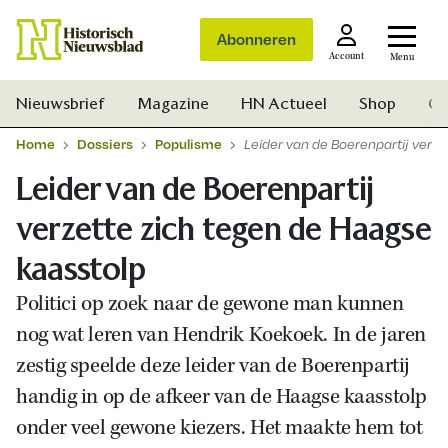
Abonneren
Account
Menu
Nieuwsbrief
Magazine
HN Actueel
Shop
Ge
Home
Dossiers
Populisme
Leider van de Boerenpartij verz
Leider van de Boerenpartij
verzette zich tegen de Haagse
kaasstolp
Politici op zoek naar de gewone man kunnen
nog wat leren van Hendrik Koekoek. In de jaren
zestig speelde deze leider van de Boerenpartij
handig in op de afkeer van de Haagse kaasstolp
onder veel gewone kiezers. Het maakte hem tot
Zoek