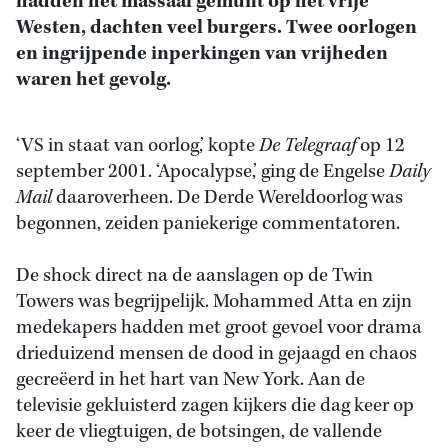
hadden het massaal gemunt op het vrije
Westen, dachten veel burgers. Twee oorlogen
en ingrijpende inperkingen van vrijheden
waren het gevolg.
‘VS in staat van oorlog,’ kopte
De Telegraaf
op 12
september 2001. ‘Apocalypse,’ ging de Engelse
Daily
Mail
daaroverheen. De Derde Wereldoorlog was
begonnen, zeiden paniekerige commentatoren.
De shock direct na de aanslagen op de Twin
Towers was begrijpelijk. Mohammed Atta en zijn
medekapers hadden met groot gevoel voor drama
drieduizend mensen de dood in gejaagd en chaos
gecreëerd in het hart van New York. Aan de
televisie gekluisterd zagen kijkers die dag keer op
keer de vliegtuigen, de botsingen, de vallende