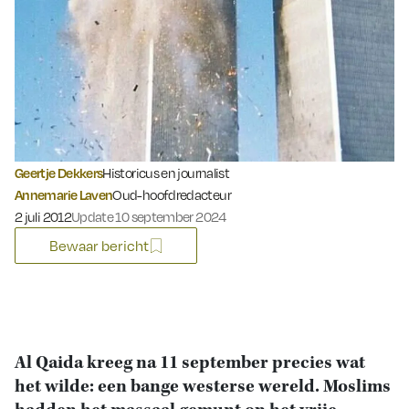
Geertje Dekkers
Historicus en journalist
Annemarie Laven
Oud-hoofdredacteur
Gepubliceerd op:
2 juli 2012
Update 10 september 2024
Bewaar bericht
Al Qaida kreeg na 11 september precies wat
het wilde: een bange westerse wereld. Moslims