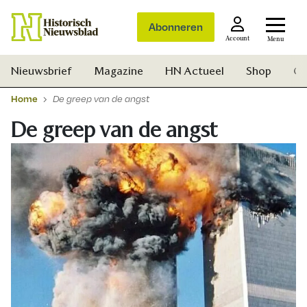
Abonneren
Account
Menu
Nieuwsbrief
Magazine
HN Actueel
Shop
Ge
Home
De greep van de angst
De greep van de angst
Zoek