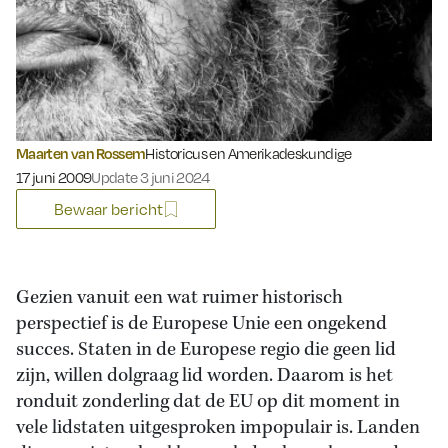
Maarten van Rossem
Historicus en Amerikadeskundige
Gepubliceerd op:
17 juni 2009
Update 3 juni 2024
Bewaar bericht
Gezien vanuit een wat ruimer historisch
perspectief is de Europese Unie een ongekend
succes. Staten in de Europese regio die geen lid
zijn, willen dolgraag lid worden. Daarom is het
ronduit zonderling dat de EU op dit moment in
vele lidstaten uitgesproken impopulair is. Landen