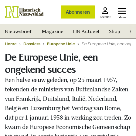
Abonneren
Account
Menu
Nieuwsbrief
Magazine
HN Actueel
Shop
Ge
Home
Dossiers
Europese Unie
De Europese Unie, een ong
De Europese Unie, een
ongekend succes
Een halve eeuw geleden, op 25 maart 1957,
tekenden de ministers van Buitenlandse Zaken
van Frankrijk, Duitsland, Italië, Nederland,
België en Luxemburg het Verdrag van Rome,
dat per 1 januari 1958 in werking zou treden. Zo
kwam de Europese Economische Gemeenschap
Zoek