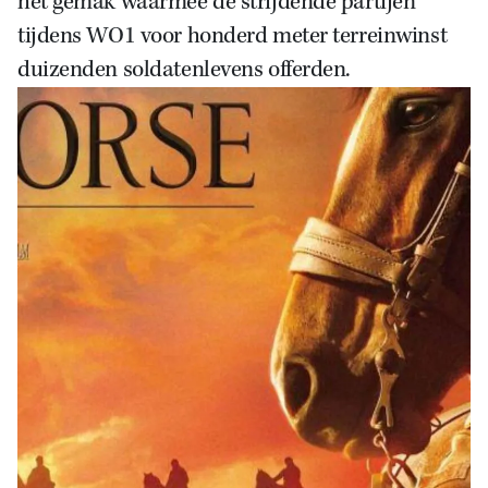
het gemak waarmee de strijdende partijen
tijdens WO1 voor honderd meter terreinwinst
duizenden soldatenlevens offerden.