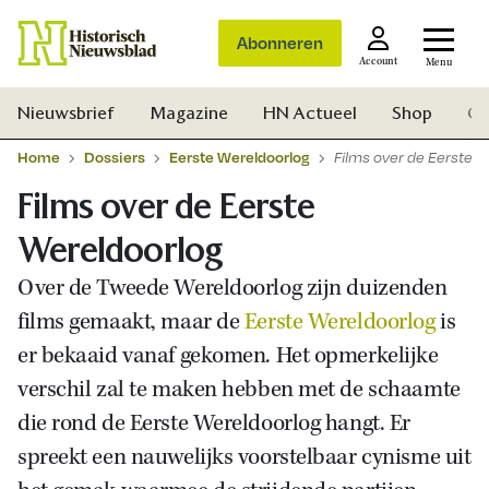
Abonneren
Account
Menu
Nieuwsbrief
Magazine
HN Actueel
Shop
Ge
Home
Dossiers
Eerste Wereldoorlog
Films over de Eerste 
Films over de Eerste
Wereldoorlog
Over de Tweede Wereldoorlog zijn duizenden
films gemaakt, maar de
Eerste Wereldoorlog
is
er bekaaid vanaf gekomen. Het opmerkelijke
verschil zal te maken hebben met de schaamte
die rond de Eerste Wereldoorlog hangt. Er
spreekt een nauwelijks voorstelbaar cynisme uit