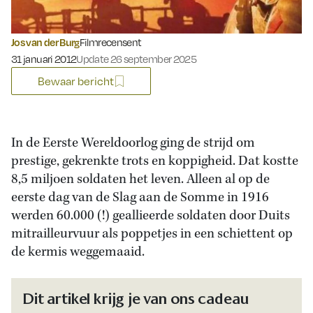
Jos van der Burg
Filmrecensent
Gepubliceerd op:
31 januari 2012
Update 26 september 2025
Bewaar bericht
In de Eerste Wereldoorlog ging de strijd om
prestige, gekrenkte trots en koppigheid. Dat kostte
8,5 miljoen soldaten het leven. Alleen al op de
eerste dag van de Slag aan de Somme in 1916
werden 60.000 (!) geallieerde soldaten door Duits
mitrailleurvuur als poppetjes in een schiettent op
de kermis weggemaaid.
Dit artikel krijg je van ons cadeau