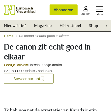
Abonneren
Account
Menu
Nieuwsbrief
Magazine
HN Actueel
Shop
Ge
Home
De canon zit echt goed in elkaar
De canon zit echt goed in
elkaar
Geertje Dekkers
Historicus en journalist
Gepubliceerd op:
23 juni 2009
Update 7 april 2020
Bewaar bericht
Zoek
‘Ik heb nog net de arrestatie van Karadzic erin