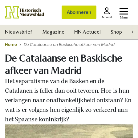
Abonneren
Account
Menu
Nieuwsbrief
Magazine
HN Actueel
Shop
Ge
Home
De Catalaanse en Baskische afkeer van Madrid
De Catalaanse en Baskische
afkeer van Madrid
Het separatisme van de Basken en de
Catalanen is feller dan ooit tevoren. Hoe is hun
verlangen naar onafhankelijkheid ontstaan? En
wat is er volgens hen eigenlijk zo verkeerd aan
het Spaanse koninkrijk?
Zoek