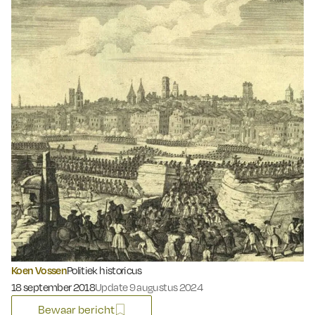
Koen Vossen
Politiek historicus
Gepubliceerd op:
18 september 2018
Update 9 augustus 2024
Bewaar bericht