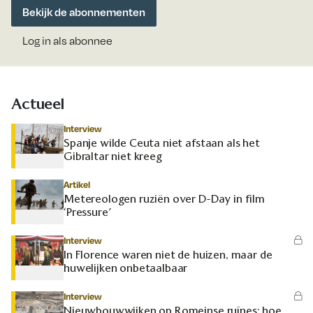
Bekijk de abonnementen
Log in als abonnee
Actueel
Interview
Spanje wilde Ceuta niet afstaan als het
Gibraltar niet kreeg
Artikel
Metereologen ruziën over D-Day in film
‘Pressure’
Interview
In Florence waren niet de huizen, maar de
huwelijken onbetaalbaar
Interview
Nieuwbouwwijken op Romeinse ruïnes: hoe