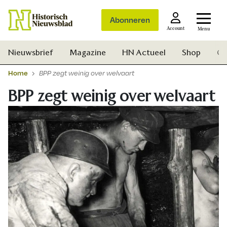
Abonneren
Account
Menu
Nieuwsbrief
Magazine
HN Actueel
Shop
Ge
Home
BPP zegt weinig over welvaart
BPP zegt weinig over welvaart
Zoek