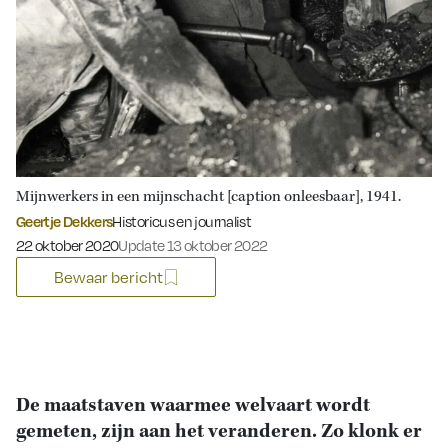
Mijnwerkers in een mijnschacht [caption onleesbaar], 1941.
Geertje Dekkers
Historicus en journalist
Gepubliceerd op:
22 oktober 2020
Update 13 oktober 2022
Bewaar bericht
De maatstaven waarmee welvaart wordt
gemeten, zijn aan het veranderen. Zo klonk er