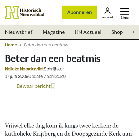
Abonneren
Account
Menu
Nieuwsbrief
Magazine
HN Actueel
Shop
Ge
Home
Beter dan een beatmis
Beter dan een beatmis
Nelleke Noordervliet
Schrijfster
Gepubliceerd op:
17 juni 2009
Update 7 april 2020
Bewaar bericht
Vrijwel elke dag kom ik langs twee kerken: de
katholieke Krijtberg en de Doopsgezinde Kerk aan
Zoek