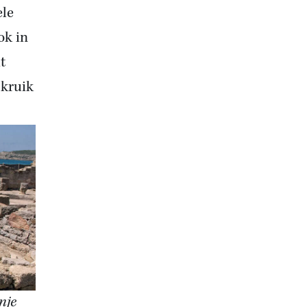
ele
ok in
t
 kruik
nje