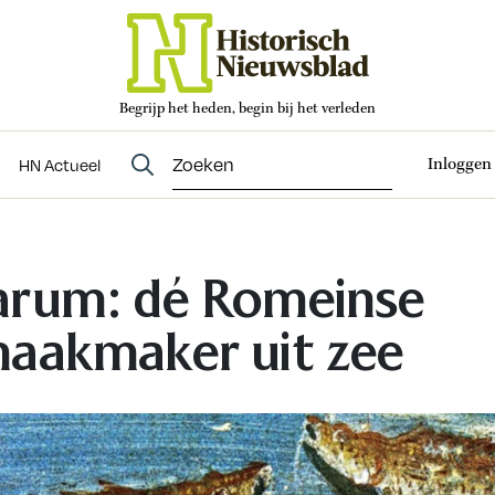
Begrijp het heden, begin bij het verleden
Abonneren
t
Evenementen
HN Actueel
Inloggen
HN Actueel
rum: dé Romeinse
aakmaker uit zee