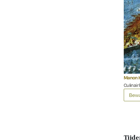
Manon 
Culinair
Bewa
Tijde