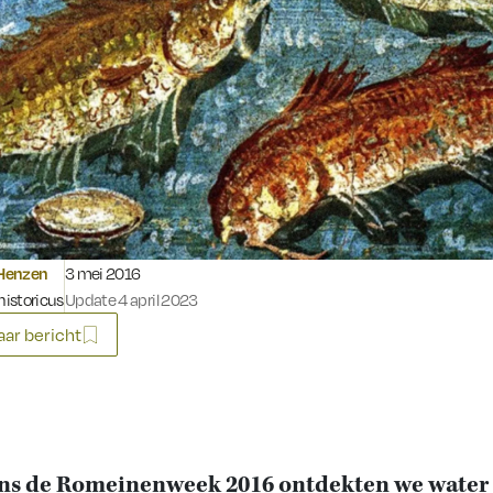
Gepubliceerd op:
Henzen
3 mei 2016
 historicus
Update 4 april 2023
ar bericht
ns de Romeinenweek 2016 ontdekten we water 