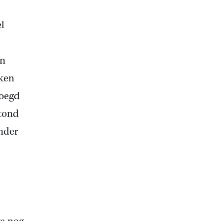
l
an
nken
voegd
tond
onder