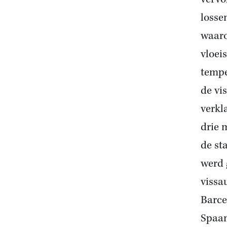
losse
waaro
vloeis
tempe
de vi
verkl
drie 
de st
werd 
vissa
Barce
Spaa