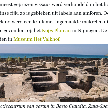
meest geprezen vissaus werd verhandeld in het h
nse rijk, zo is gebleken uit labels aan amforen. O
land werd een kruik met ingemaakte makrelen ui
e gevonden, op het
Kops Plateau
in Nijmegen. De
zien in
Museum Het Valkhof
.
ctiecentrum van garum in Baelo Claudia, Zuid-Spa