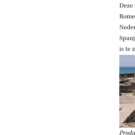
Deze 
Romei
Neder
Spanj
is te 
Produ