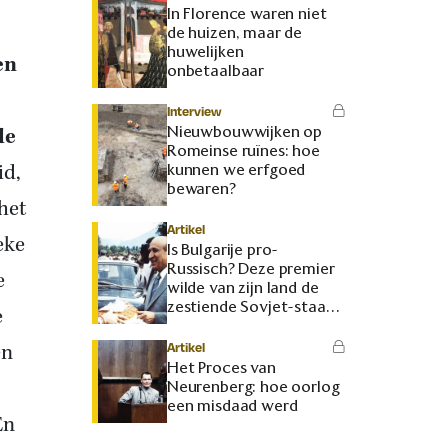
In Florence waren niet
de huizen, maar de
huwelijken
en
onbetaalbaar
Interview
Nieuwbouwwijken op
de
Romeinse ruïnes: hoe
id,
kunnen we erfgoed
bewaren?
het
Artikel
eke
Is Bulgarije pro-
Russisch? Deze premier
e
wilde van zijn land de
zestiende Sovjet-staat
e
maken
en
Artikel
Het Proces van
Neurenberg: hoe oorlog
een misdaad werd
En