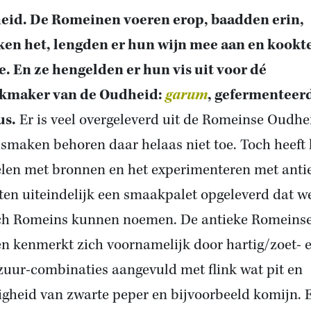
eid. De Romeinen voeren erop, baadden erin,
en het, lengden er hun wijn mee aan en kookt
. En ze hengelden er hun vis uit voor dé
kmaker van de Oudheid:
garum
, gefermenteer
us.
Er is veel overgeleverd uit de Romeinse Oudhe
smaken behoren daar helaas niet toe. Toch heeft 
len met bronnen en het experimenteren met anti
ten uiteindelijk een smaakpalet opgeleverd dat w
ch Romeins kunnen noemen. De antieke Romeins
n kenmerkt zich voornamelijk door hartig/zoet- 
zuur-combinaties aangevuld met flink wat pit en
igheid van zwarte peper en bijvoorbeeld komijn. 