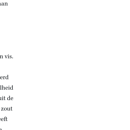
aan
n vis.
werd
lheid
it de
 zout
eeft
e