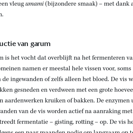
een vleug
umami
(bijzondere smaak) – met dank 
m.
uctie van garum
 is het vocht dat overblijft na het fermenteren va
meinen namen er meestal hele vissen voor, soms
n de ingewanden of zelfs alleen het bloed. De vis 
ukken gesneden en verdween met een grote hoevee
in aardenwerken kruiken of bakken. De enzymen u
anden van de vis worden actief na aanraking met
treedt fermentatie – gisting, rotting – op. De vis h
lgens een paar maanden nodig om langzaam op t