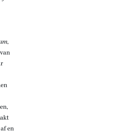
rum
,
 van
ar
men
en,
aakt
 af en