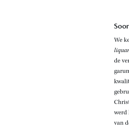
Soor
We ke
liqua
de ve
garum
kwali
gebru
Chris
werd 
van d