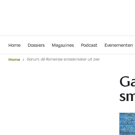
Home
Dossiers
Magazines
Podcas
Home
Dossiers
Magazines
Podcast
Evenementen
Home
Garum: dé Romeinse smaakmaker uit zee
Ga
sm