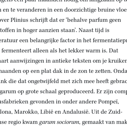
n en te veranderen in een doorzichtige bruine vloe
ver Plinius schrijft dat er ‘behalve parfum geen
toffen in hoger aanzien staan’. Naast tijd is
ratuur een belangrijke factor in het fermentatiep
s fermenteert alleen als het lekker warm is. Dat
aart aanwijzingen in antieke teksten om je kruiken
maanden op een plat dak in de zon te zetten. Ond
ank die dat ongetwijfeld met zich mee heeft gebrac
garum op grote schaal geproduceerd. Er zijn com
usfabrieken gevonden in onder andere Pompeï,
lona, Marokko, Libië en Andalusië. Uit de Zuid-
nse regio kwam
garum sociorum
, gemaakt van mak