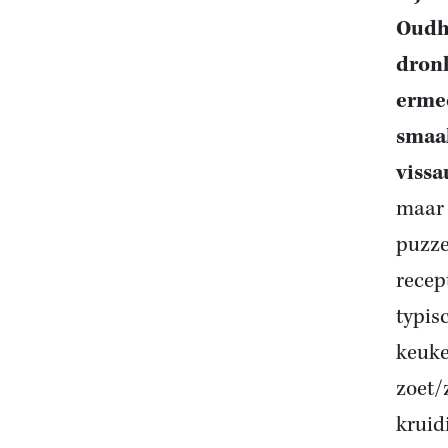
Oudh
dronk
ermee
smaa
vissa
maar 
puzze
recep
typis
keuke
zoet/
kruid