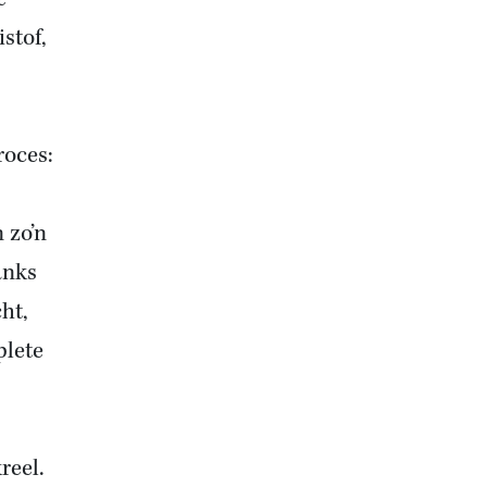
istof,
roces:
 zo’n
anks
ht,
plete
reel.