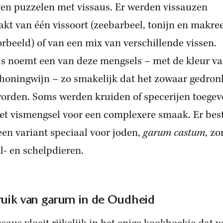
ven puzzelen met vissaus. Er werden vissauzen
kt van één vissoort (zeebarbeel, tonijn en makree
orbeeld) of van een mix van verschillende vissen.
us noemt een van deze mengsels – met de kleur v
honingwijn – zo smakelijk dat het zowaar gedro
orden. Soms werden kruiden of specerijen toege
et vismengsel voor een complexere smaak. Er bes
 een variant speciaal voor joden,
garum castum
, z
l- en schelpdieren.
uik van garum in de Oudheid