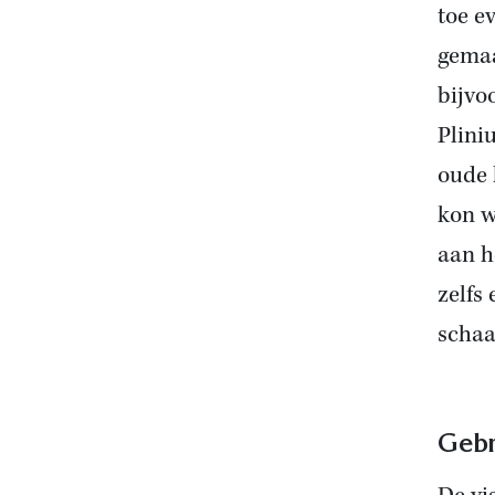
toe e
gemaa
bijvo
Plini
oude 
kon w
aan h
zelfs
schaa
Gebr