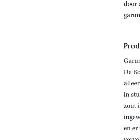
door 
garu
Prod
Garum
De Ro
allee
in st
zout 
ingew
en er 
vervo