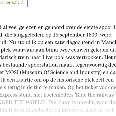
ar bericht
d al veel gelezen en gehoord over de eerste spoorli
d, die lang geleden, op 15 september 1830, werd
nd. Nu stond ik op een zaterdagochtend in Manc
 plek waarvandaan bijna twee eeuwen geleden di
darisch trein naar Liverpool was vertrokken. Het 
s bestaande spoorstation maakt tegenwoordig dee
et MOSI (Museum Of Science and Industry) en da
 ik een kaartje om op de historische plek zelf een
reis terug in de tijd te maken. Op het ticket voor d
Express stond met koeienletters ‘Ride the railway 
ED THE WORLD’. Die claim is terecht, want de
lijn tussen Manchester en Liverpool heeft in veel