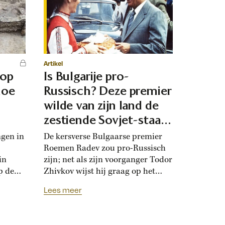
Artikel
 op
Is Bulgarije pro-
hoe
Russisch? Deze premier
d
wilde van zijn land de
zestiende Sovjet-staat
maken
ngen in
De kersverse Bulgaarse premier
Roemen Radev zou pro-Russisch
in
zijn; net als zijn voorganger Todor
p de
Zhivkov wijst hij graag op het
dt
Russische bevrijdingsverhaal van
Lees meer
onwijk
1878. Die vroegere premier was zo
que
loyaal aan het Kremlin, dat hij de
Bulgaarse soevereiniteit inzette in