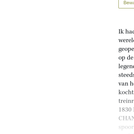
Bewa
Ik ha
werel
geope
op de
legen
steed
van h
kocht
trein
1830 
CHANG
spoor