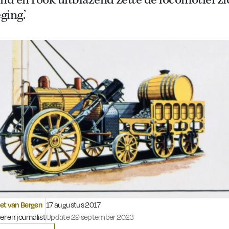
nd en rook uitblazend zette de locomotief zi
ing.’
Gepubliceerd op:
et van Bergen
17 augustus 2017
er en journalist
Update 29 september 2023