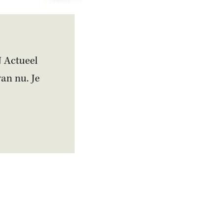
Artikel
Is Bulgarije pro-
Russisch? Deze premier
wilde van zijn land de
zestiende Sovjet-staat
N Actueel
maken
van nu. Je