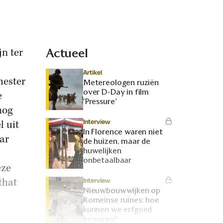
jn ter
Actueel
Artikel
hester
Metereologen ruziën
over D-Day in film
e
‘Pressure’
nog
Interview
l uit
In Florence waren niet
ar
de huizen, maar de
huwelijken
onbetaalbaar
eze
that
Interview
Nieuwbouwwijken op
Romeinse ruïnes: hoe
kunnen we erfgoed
bewaren?