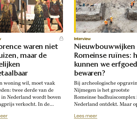
w
Interview
lorence waren niet
Nieuwbouwwijken
uizen, maar de
Romeinse ruïnes: 
lijken
kunnen we erfgoe
taalbaar
bewaren?
n woning wil, moet vaak
Bij archeologische opgravi
eden: twee derde van de
Nijmegen is het grootste
 in Nederland wordt boven
Romeinse badhuiscomplex 
agprijs verkocht. In de
Nederland ontdekt. Maar o
sance hadden Florentijnen
plek van de opgraving wor
eer
Lees meer
st van overbiedingsgekte:
binnenkort een nieuwe wo
 rijke families de prijs
gebouwd. Hoogleraar Moni
en, ontstond er
van den Dries legt uit hoe