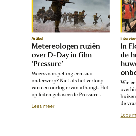
Artikel
Intervie
Metereologen ruziën
In F
over D-Day in film
de h
‘Pressure’
huwe
onbe
Weersvoorspelling een saai
onderwerp? Niet als het verloop
Wie ee
van een oorlog ervan afhangt. Het
overbi
op feiten gebaseerde Pressure
huizen
toont de hoogoplopende ruzie
de vra
Lees meer
tussen geallieerde meteorologen
Renais
Lees m
over de verwachting voor D-Day.
ook la
Bedolven onder tegenstrijdige
doordat
adviezen moet opperbevelhebber
opdrev