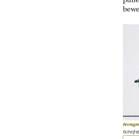
puffe
beweg
Annegre
Schrijfst