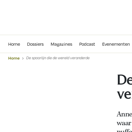
Home
Dossiers
Magazines
Podcas
Home
Dossiers
Magazines
Podcast
Evenementen
Home
De spoorlijn die de wereld veranderde
De
ve
Anne
waar 