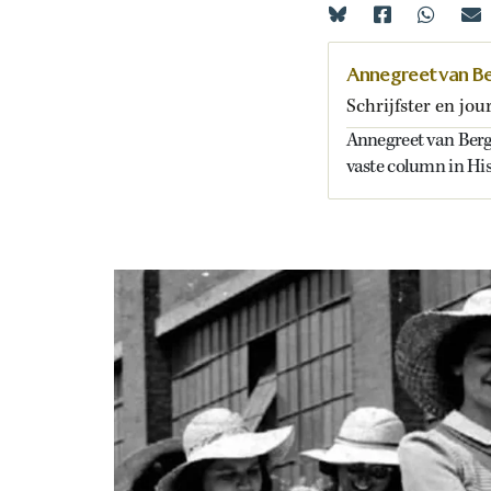
Annegreet van B
Schrijfster en jou
Annegreet van Bergen
vaste column in Hi