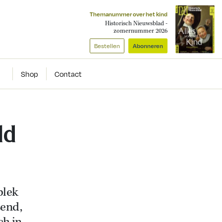
Themanummer over het kind
Historisch Nieuwsblad -
zomernummer 2026
Bestellen
Abonneren
Shop
Contact
ld
plek
send,