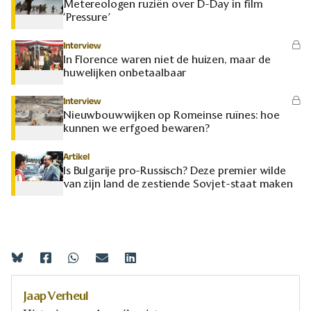
Metereologen ruziën over D-Day in film
‘Pressure’
Interview
In Florence waren niet de huizen, maar de
huwelijken onbetaalbaar
Interview
Nieuwbouwwijken op Romeinse ruïnes: hoe
kunnen we erfgoed bewaren?
Artikel
Is Bulgarije pro-Russisch? Deze premier wilde
van zijn land de zestiende Sovjet-staat maken
Jaap Verheul