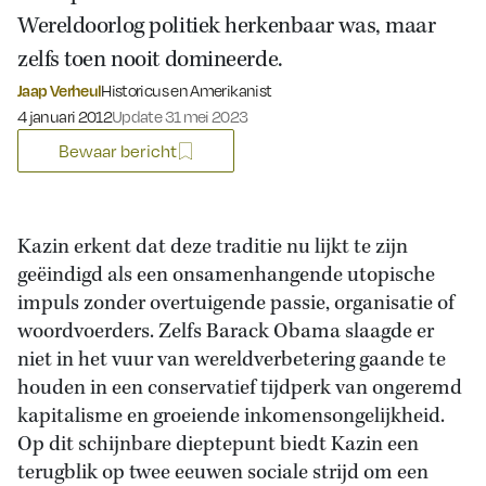
Wereldoorlog politiek herkenbaar was, maar
zelfs toen nooit domineerde.
Jaap Verheul
Historicus en Amerikanist
Gepubliceerd op:
4 januari 2012
Update 31 mei 2023
Bewaar bericht
Kazin erkent dat deze traditie nu lijkt te zijn
geëindigd als een onsamenhangende utopische
impuls zonder overtuigende passie, organisatie of
woordvoerders. Zelfs Barack Obama slaagde er
niet in het vuur van wereldverbetering gaande te
houden in een conservatief tijdperk van ongeremd
kapitalisme en groeiende inkomensongelijkheid.
Op dit schijnbare dieptepunt biedt Kazin een
terugblik op twee eeuwen sociale strijd om een