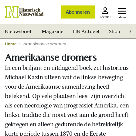
Abonneren
Account
Menu
Nieuwsbrief
Magazine
HN Actueel
Shop
Ge
Home
Amerikaanse dromers
Amerikaanse dromers
In een briljant en uitdagend boek zet historicus
Michael Kazin uiteen wat de linkse beweging
voor de Amerikaanse samenleving heeft
betekend. Op vele plaatsen leest zijn overzicht
als een necrologie van progressief Amerika, een
linkse traditie die nooit voet aan de grond heeft
gekregen en alleen gedurende de betrekkelijk
Zoek
korte periode tussen 1870 en de Eerste