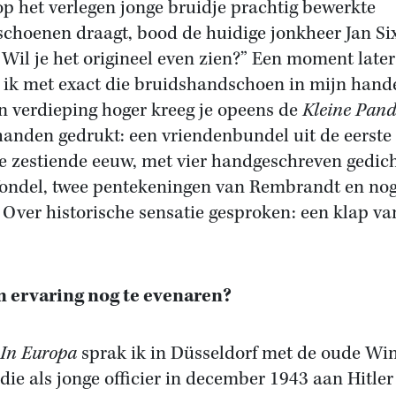
p het verlegen jonge bruidje prachtig bewerkte
choenen draagt, bood de huidige jonkheer Jan Si
“Wil je het origineel even zien?” Een moment later
 ik met exact die bruidshandschoen in mijn hand
n verdieping hoger kreeg je opeens de
Kleine Pan
 handen gedrukt: een vriendenbundel uit de eerste 
e zestiende eeuw, met vier handgeschreven gedic
ondel, twee pentekeningen van Rembrandt en nog
 Over historische sensatie gesproken: een klap va
’n ervaring nog te evenaren?
In Europa
sprak ik in Düsseldorf met de oude Wi
 die als jonge officier in december 1943 aan Hitle