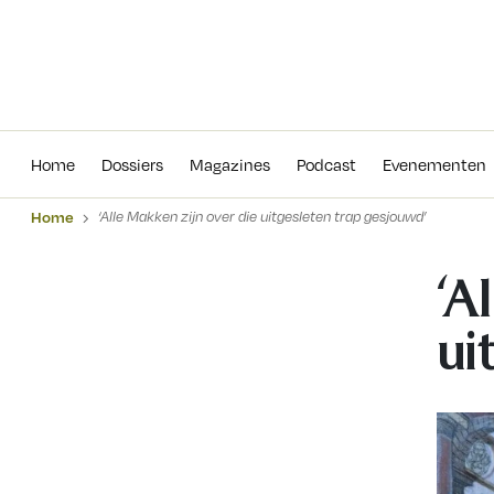
Home
Dossiers
Magazines
Podcas
Home
Dossiers
Magazines
Podcast
Evenementen
Home
‘Alle Makken zijn over die uitgesleten trap gesjouwd’
‘A
ui