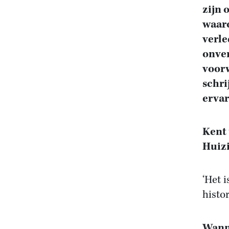
zijn 
waaro
verle
onve
voorw
schri
ervar
Kent 
Huiz
‘Het 
histo
Wann