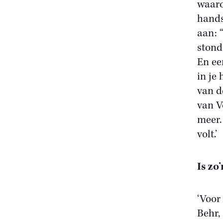
waaro
hands
aan: 
stond
En ee
in je
van d
van V
meer.
volt.’
Is zo
‘Voor
Behr,