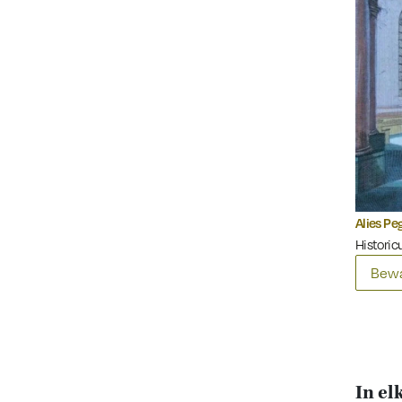
Alies Pe
Historicu
Bewa
In el