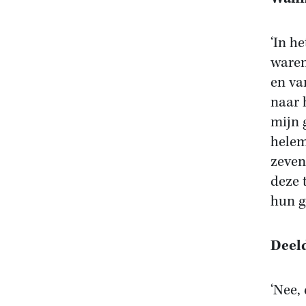
‘In h
waren
en va
naar 
mijn 
helem
zeven
deze 
hun g
Deeld
‘Nee,