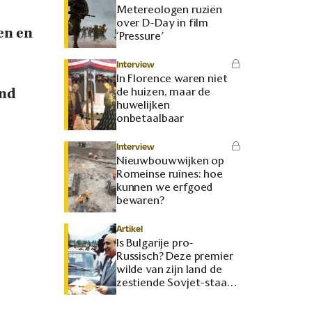
Metereologen ruziën
over D-Day in film
en en
‘Pressure’
Interview
In Florence waren niet
and
de huizen, maar de
huwelijken
onbetaalbaar
Interview
Nieuwbouwwijken op
Romeinse ruïnes: hoe
kunnen we erfgoed
bewaren?
Artikel
Is Bulgarije pro-
Russisch? Deze premier
wilde van zijn land de
zestiende Sovjet-staat
maken