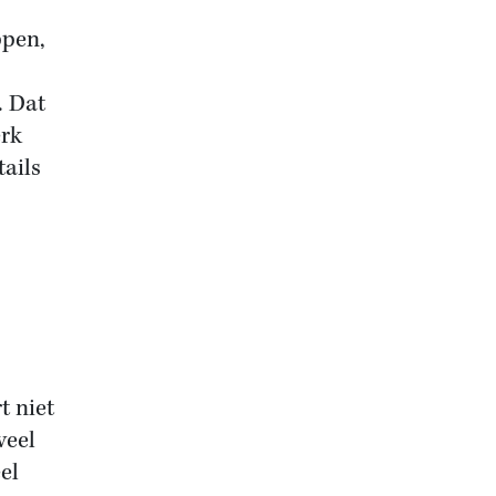
ppen,
. Dat
erk
tails
t niet
veel
el