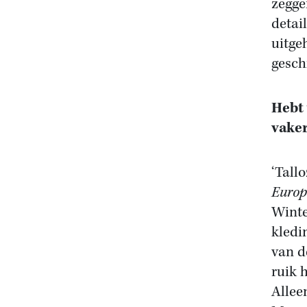
zegge
detai
uitge
geschi
Hebt 
vaker
‘Tall
Euro
Winte
kledi
van d
ruik 
Allee