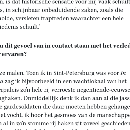
n, is dat historische sensatie voor mij vaak schuilt
ls, in schijnbaar onbeduidende zaken, zoals die
holde, versleten traptreden waarachter een hele
edenis schuilt.’
u dit gevoel van in contact staan met het verle
 ervaren?
oze malen. Toen ik in Sint-Petersburg was voor
In
pa
zag ik bijvoorbeeld in een wachtlokaal van het
rpaleis zo’n hele rij verroeste negentiende-eeuws
nghaken. Onmiddellijk denk ik dan aan al die jas
e gardesoldaten die daar moeten hebben gehange
het vocht, ik hoor het gesmoes van de manschapp
n al in zo’n stomme rij haken zit zoveel geschieden