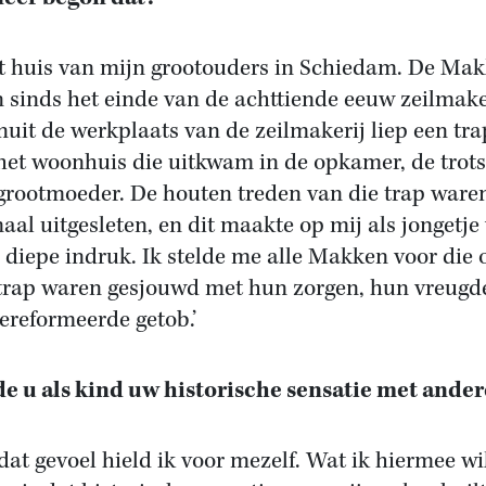
et huis van mijn grootouders in Schiedam. De Ma
 sinds het einde van de achttiende eeuw zeilmake
nuit de werkplaats van de zeilmakerij liep een tra
het woonhuis die uitkwam in de opkamer, de trot
grootmoeder. De houten treden van die trap ware
aal uitgesleten, en dit maakte op mij als jongetje
 diepe indruk. Ik stelde me alle Makken voor die 
trap waren gesjouwd met hun zorgen, hun vreugd
ereformeerde getob.’
e u als kind uw historische sensatie met ande
 dat gevoel hield ik voor mezelf. Wat ik hiermee wi