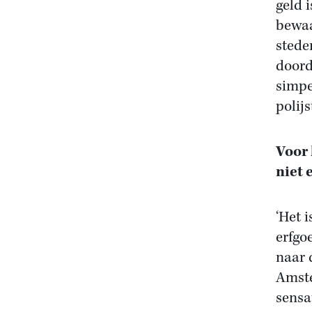
geld 
bewaa
stede
doord
simpe
polijs
Voor 
niet 
‘Het 
erfgo
naar 
Amste
sensa