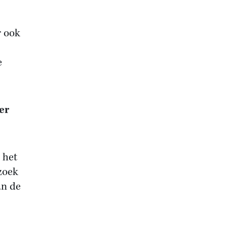
 ook
e
er
 het
zoek
an de