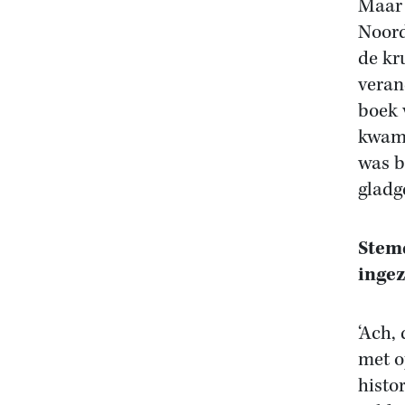
Maar 
Noord
de kr
veran
boek 
kwam 
was b
gladg
Stemd
inge
‘Ach, 
met o
histo