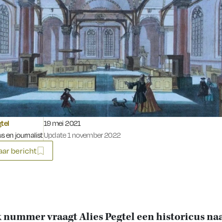
Gepubliceerd op:
gtel
19 mei 2021
s en journalist
Update 1 november 2022
ar bericht
k nummer vraagt Alies Pegtel een historicus na