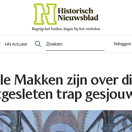
Begrijp het heden, begin bij het verleden
Abonneren
t
Evenementen
HN Actueel
Inloggen
HN Actueel
lle Makken zijn over d
tgesleten trap gesjou