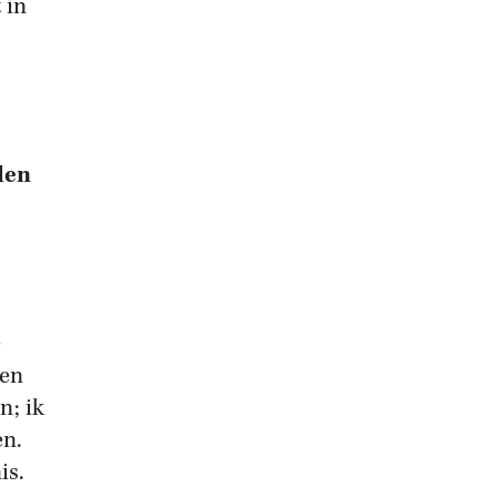
 in
den
e
sen
n; ik
en.
is.