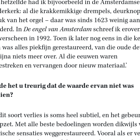
hetzelfde had ik bijvoorbeeld in de Amsterdamse
erkerk: al die krakkemikkige drempels, deurkno
uk van het orgel – daar was sinds 1623 weinig aan
derd. In
De engel van Amsterdam
schreef ik erover
verscheen in 1992. Toen ik later nog eens in die k
was alles piekfijn gerestaureerd, van die oude de
ijna niets meer over. Al die eeuwen waren
estreken en vervangen door nieuw materiaal.’
e het u treurig dat de waarde ervan niet was
zien?
dit soort verlies is soms heel subtiel, en het gebeur
pzet. Met alle beste bedoelingen worden dikwijls 
rische sensaties weggerestaureerd. Vooral als er ve