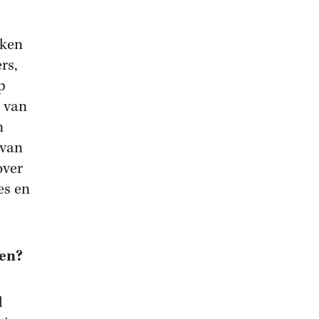
kken
rs,
p
s van
n
 van
over
es en
ren?
l