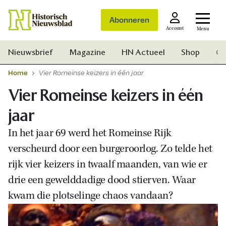
Abonneren
Account
Menu
Nieuwsbrief
Magazine
HN Actueel
Shop
Ge
Home
Vier Romeinse keizers in één jaar
Vier Romeinse keizers in één
jaar
In het jaar 69 werd het Romeinse Rijk
verscheurd door een burgeroorlog. Zo telde het
rijk vier keizers in twaalf maanden, van wie er
drie een gewelddadige dood stierven. Waar
kwam die plotselinge chaos vandaan?
Zoek