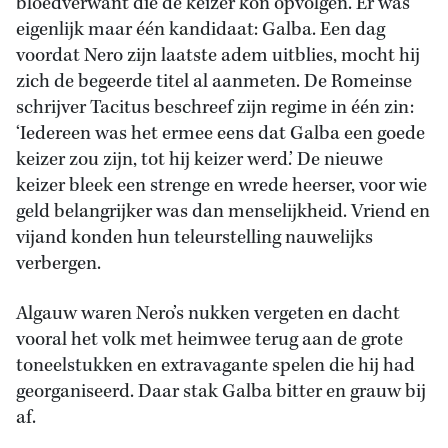
bloedverwant die de keizer kon opvolgen. Er was
eigenlijk maar één kandidaat: Galba. Een dag
voordat Nero zijn laatste adem uitblies, mocht hij
zich de begeerde titel al aanmeten. De Romeinse
schrijver Tacitus beschreef zijn regime in één zin:
‘Iedereen was het ermee eens dat Galba een goede
keizer zou zijn, tot hij keizer werd.’ De nieuwe
keizer bleek een strenge en wrede heerser, voor wie
geld belangrijker was dan menselijkheid. Vriend en
vijand konden hun teleurstelling nauwelijks
verbergen.
Algauw waren Nero’s nukken vergeten en dacht
vooral het volk met heimwee terug aan de grote
toneelstukken en extravagante spelen die hij had
georganiseerd. Daar stak Galba bitter en grauw bij
af.