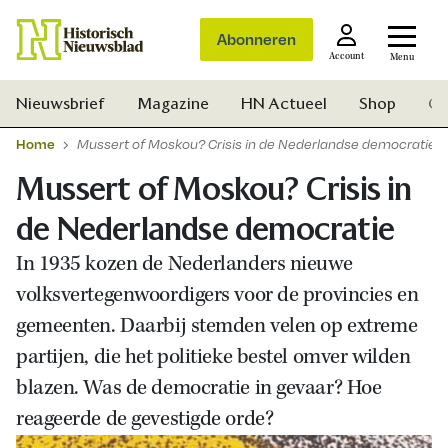
Abonneren
Account
Menu
Nieuwsbrief
Magazine
HN Actueel
Shop
Ge
Home
Mussert of Moskou? Crisis in de Nederlandse democratie
Mussert of Moskou? Crisis in
de Nederlandse democratie
In 1935 kozen de Nederlanders nieuwe
volksvertegenwoordigers voor de provincies en
gemeenten. Daarbij stemden velen op extreme
partijen, die het politieke bestel omver wilden
blazen. Was de democratie in gevaar? Hoe
reageerde de gevestigde orde?
Zoek