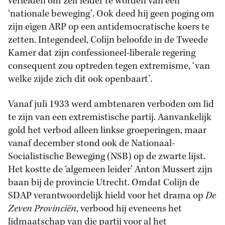
verleiden om zelf leider te worden van een
‘nationale beweging’. Ook deed hij geen poging om
zijn eigen ARP op een antidemocratische koers te
zetten. Integendeel, Colijn beloofde in de Tweede
Kamer dat zijn confessioneel-liberale regering
consequent zou optreden tegen extremisme, ‘van
welke zijde zich dit ook openbaart’.
Vanaf juli 1933 werd ambtenaren verboden om lid
te zijn van een extremistische partij. Aanvankelijk
gold het verbod alleen linkse groeperingen, maar
vanaf december stond ook de Nationaal-
Socialistische Beweging (NSB) op de zwarte lijst.
Het kostte de ‘algemeen leider’ Anton Mussert zijn
baan bij de provincie Utrecht. Omdat Colijn de
SDAP verantwoordelijk hield voor het drama op
De
Zeven Provinciën
, verbood hij eveneens het
lidmaatschap van die partij voor al het