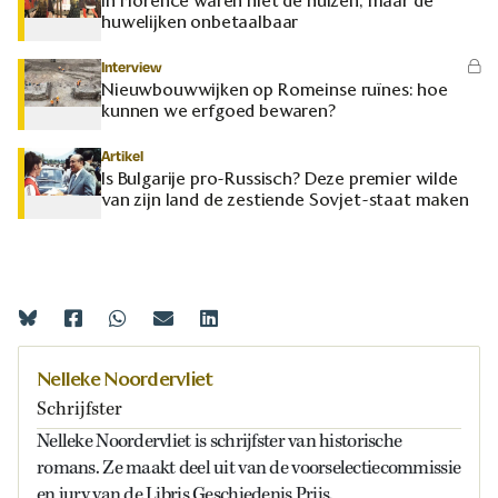
In Florence waren niet de huizen, maar de
huwelijken onbetaalbaar
Interview
Nieuwbouwwijken op Romeinse ruïnes: hoe
kunnen we erfgoed bewaren?
Artikel
Is Bulgarije pro-Russisch? Deze premier wilde
van zijn land de zestiende Sovjet-staat maken
Nelleke Noordervliet
Schrijfster
Nelleke Noordervliet is schrijfster van historische
romans. Ze maakt deel uit van de voorselectiecommissie
en jury van de Libris Geschiedenis Prijs.