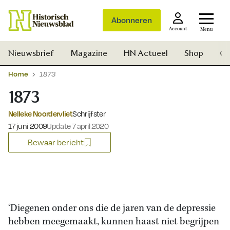
Abonneren
Account
Menu
Nieuwsbrief
Magazine
HN Actueel
Shop
Ge
Home
1873
1873
Nelleke Noordervliet
Schrijfster
Gepubliceerd op:
17 juni 2009
Update 7 april 2020
Bewaar bericht
‘Diegenen onder ons die de jaren van de depressie
hebben meegemaakt, kunnen haast niet begrijpen
Zoek